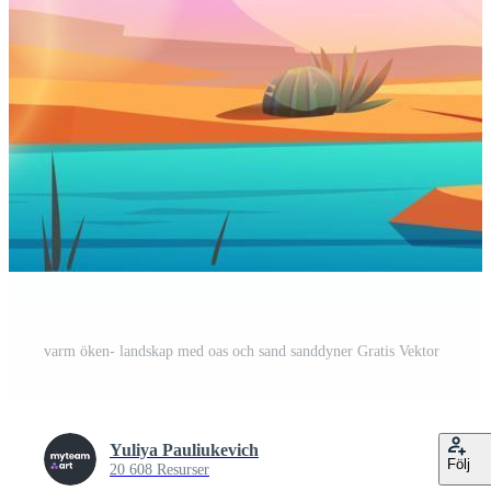
varm öken- landskap med oas och sand sanddyner Gratis Vektor
Yuliya Pauliukevich
Följ
20 608 Resurser