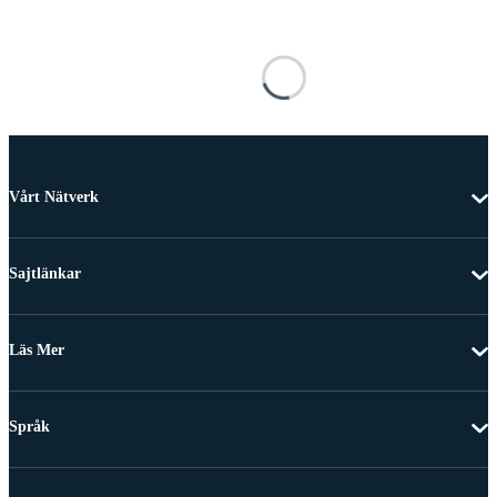
Vårt Nätverk
Sajtlänkar
Läs Mer
Språk