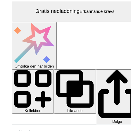
Gratis nedladdning
Erkännande krävs
Omtolka den här bilden
Kollektion
Liknande
Delge