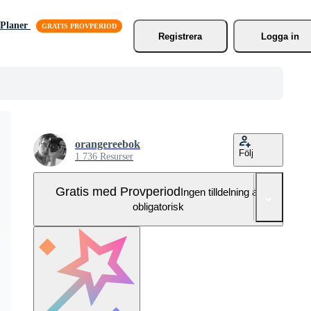
Planer
Registrera
Logga in
orangereebok
Följ
1 736 Resurser
Gratis med Provperiod
Ingen tilldelning är
obligatorisk