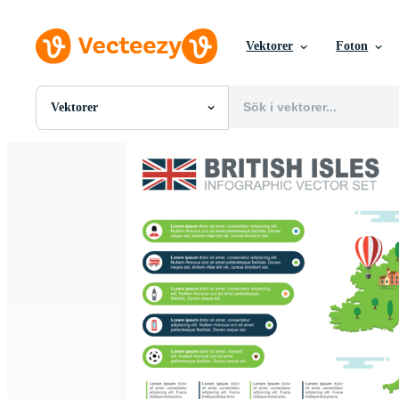
Vektorer
Foton
Vektorer
Alla Bilder
Foton
PNGs
PSDs
SVGs
Mallar
Vektorer
Videor
Rörlig grafik
Redaktionella Bilder
Redaktionella Evenemang