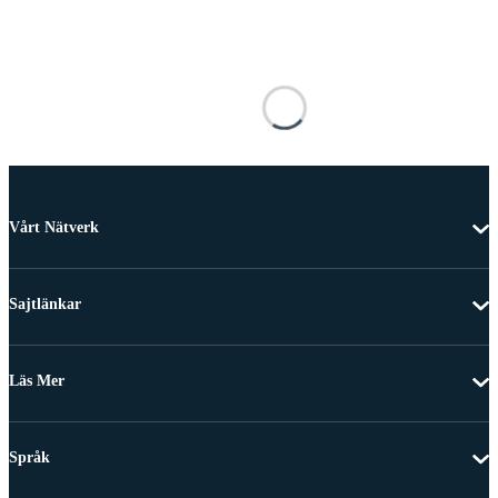
Vårt Nätverk
Sajtlänkar
Läs Mer
Språk