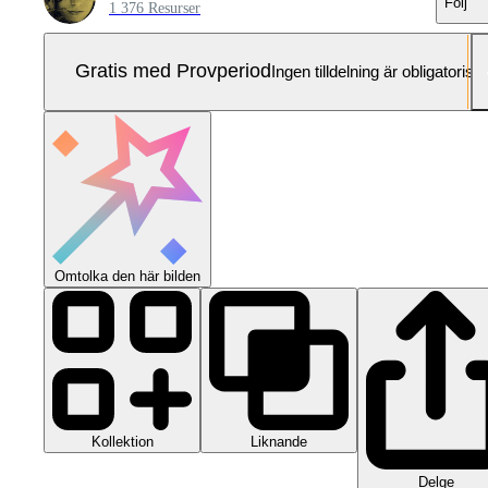
Följ
1 376 Resurser
Gratis med Provperiod
Ingen tilldelning är obligatorisk
Omtolka den här bilden
Kollektion
Liknande
Delge