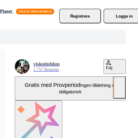
Planer
Registrera
Logga in
visionheldup
Följ
1 757 Resurser
Gratis med Provperiod
Ingen tilldelning är
obligatorisk