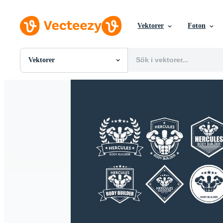
Vektorer
Foton
Vektorer
Alla Bilder
Foton
PNGs
PSDs
SVGs
Mallar
Vektorer
Videor
Rörlig grafik
Redaktionella Bilder
Redaktionella Evenemang