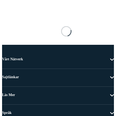
Vårt Nätverk
Sajtlänkar
Läs Mer
Språk