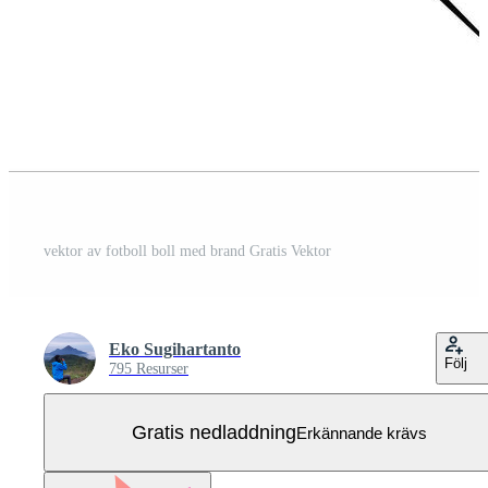
vektor av fotboll boll med brand Gratis Vektor
Eko Sugihartanto
Följ
795 Resurser
Gratis nedladdning
Erkännande krävs