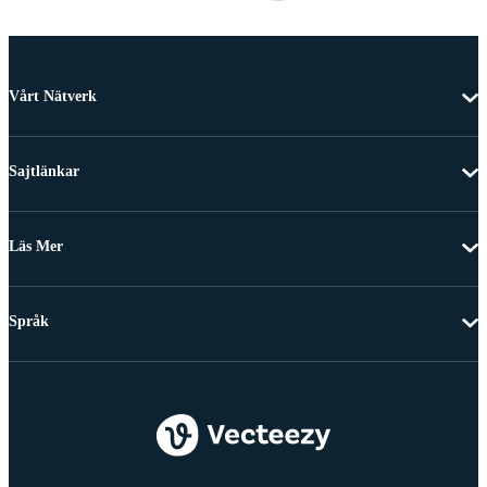
Vårt Nätverk
Sajtlänkar
Läs Mer
Språk