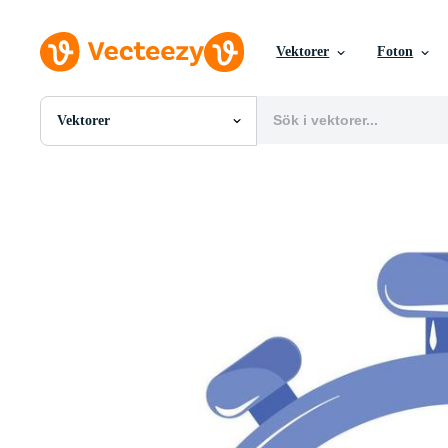
Vektorer
Foton
Vektorer
Alla Bilder
Foton
PNGs
PSDs
SVGs
Mallar
Vektorer
Videor
Rörlig grafik
Redaktionella Bilder
Redaktionella Evenemang