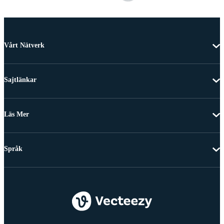
Vårt Nätverk
Sajtlänkar
Läs Mer
Språk