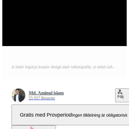
zi letter logotyp kreativ design med vektorgrafik, zi enkel och modern logotyp. Pro Vektor
Md. Aminul islam
Följ
55 957 Resurser
Gratis med Provperiod
Ingen tilldelning är obligatorisk