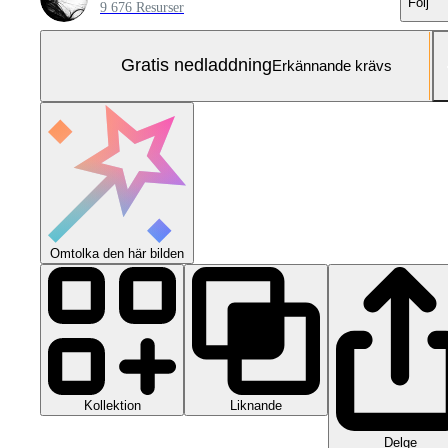
Följ
9 676 Resurser
Gratis nedladdning
Erkännande krävs
Omtolka den här bilden
Kollektion
Liknande
Delge