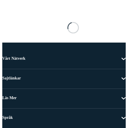
Vårt Nätverk
Sajtlänkar
Läs Mer
Språk