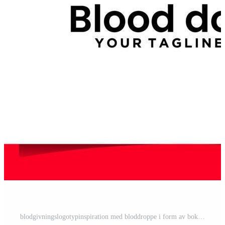
blodgivningslogotypinspiration med bloddroppe i form av bokstaven b Pro Vektor