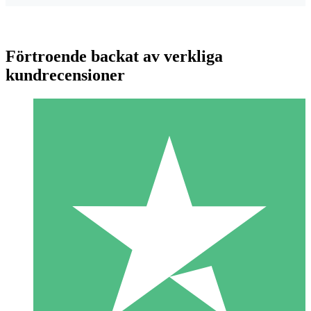
Förtroende backat av verkliga
kundrecensioner
Individuella Kreditpaket
Betala per användning med nedladdningskrediter. Inget
månatligt åtagande krävs.
1 Nedladdningar
10
US$
00