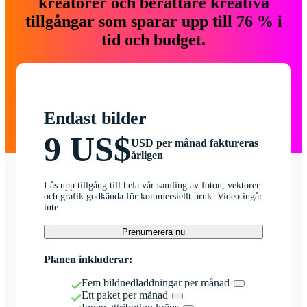
kreatörer och berättare kreativa
tillgångar som sparar upp till 76 % i
tid och budget.
Endast bilder
9 US$
USD per månad faktureras
årligen
Lås upp tillgång till hela vår samling av foton, vektorer
och grafik godkända för kommersiellt bruk. Video ingår
inte.
Prenumerera nu
Planen inkluderar:
Fem bildnedladdningar per månad
Ett paket per månad