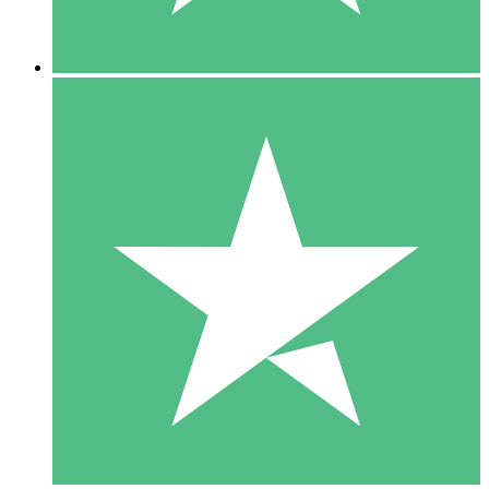
5 Nedladdningar
15
US$
00
10 Nedladdningar
20
US$
00