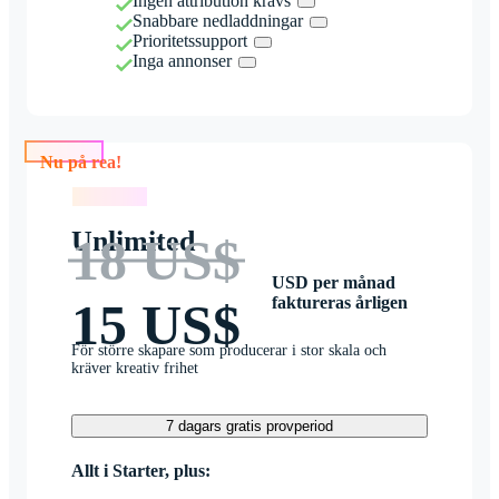
Ingen attribution krävs
Snabbare nedladdningar
Prioritetssupport
Inga annonser
Nu på rea!
Nu på rea!
Unlimited
18 US$
USD per månad
faktureras årligen
15 US$
För större skapare som producerar i stor skala och
kräver kreativ frihet
7 dagars gratis provperiod
Allt i Starter, plus: