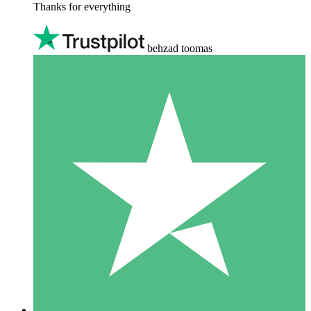
Thanks for everything
behzad toomas