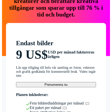
kreatörer och berättare kreativa
tillgångar som sparar upp till 76 % i
tid och budget.
Endast bilder
9 US$
USD per månad faktureras
årligen
Lås upp tillgång till hela vår samling av foton, vektorer
och grafik godkända för kommersiellt bruk. Video ingår
inte.
Prenumerera nu
Planen inkluderar:
Fem bildnedladdningar per månad
Ett paket per månad