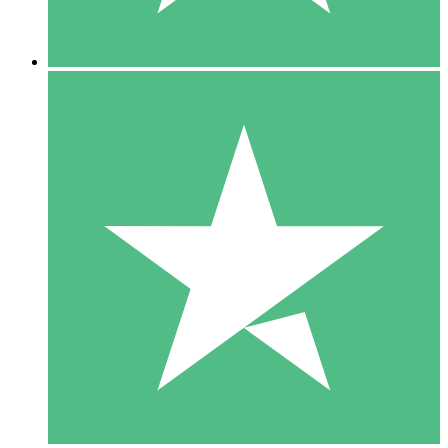
5 Nedladdningar
15
US$
00
10 Nedladdningar
20
US$
00