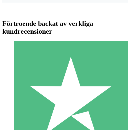
Förtroende backat av verkliga
kundrecensioner
Individuella Kreditpaket
Betala per användning med nedladdningskrediter. Inget
månatligt åtagande krävs.
1 Nedladdningar
10
US$
00