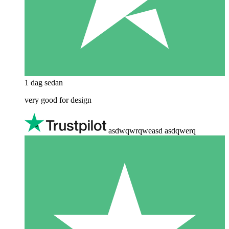
1 dag sedan
very good for design
asdwqwrqweasd asdqwerq