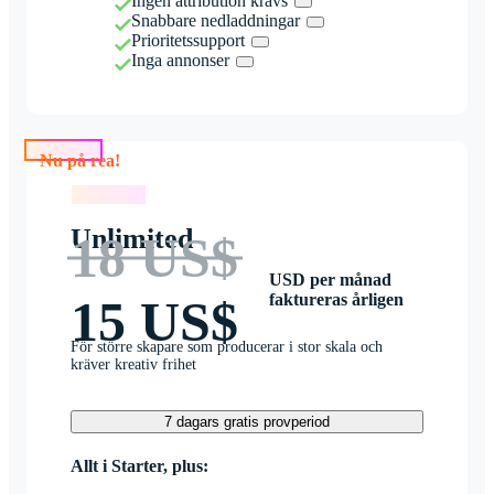
Ingen attribution krävs
Snabbare nedladdningar
Prioritetssupport
Inga annonser
Nu på rea!
Nu på rea!
Unlimited
18 US$
USD per månad
faktureras årligen
15 US$
För större skapare som producerar i stor skala och
kräver kreativ frihet
7 dagars gratis provperiod
Allt i Starter, plus: