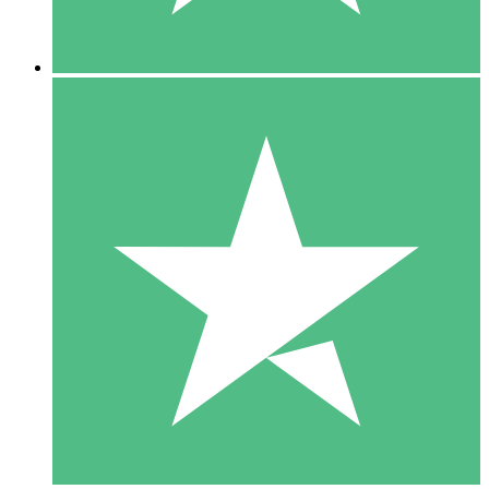
5 Nedladdningar
15
US$
00
10 Nedladdningar
20
US$
00