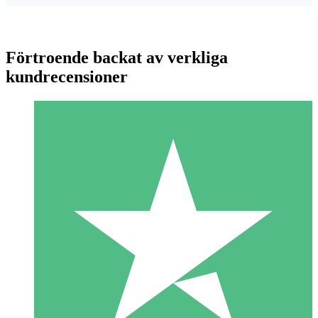
Förtroende backat av verkliga
kundrecensioner
Individuella Kreditpaket
Betala per användning med nedladdningskrediter. Inget
månatligt åtagande krävs.
1 Nedladdningar
10
US$
00