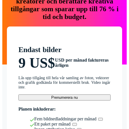
kreatörer och berättare kreativa
tillgångar som sparar upp till 76 % i
tid och budget.
Endast bilder
9 US$
USD per månad faktureras
årligen
Lås upp tillgång till hela vår samling av foton, vektorer
och grafik godkända för kommersiellt bruk. Video ingår
inte.
Prenumerera nu
Planen inkluderar:
Fem bildnedladdningar per månad
Ett paket per månad