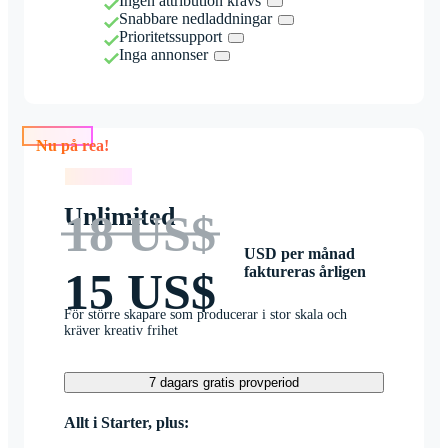
Ingen attribution krävs
Snabbare nedladdningar
Prioritetssupport
Inga annonser
Nu på rea!
Nu på rea!
Unlimited
18 US$
USD per månad
faktureras årligen
15 US$
För större skapare som producerar i stor skala och
kräver kreativ frihet
7 dagars gratis provperiod
Allt i Starter, plus: