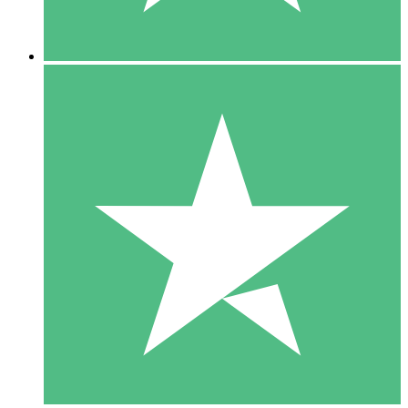
5 Nedladdningar
15
US$
00
10 Nedladdningar
20
US$
00