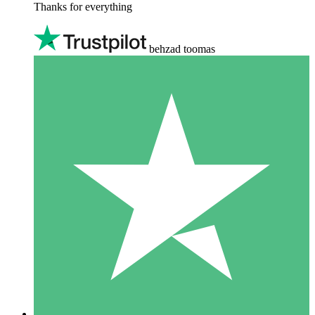
Thanks for everything
behzad toomas