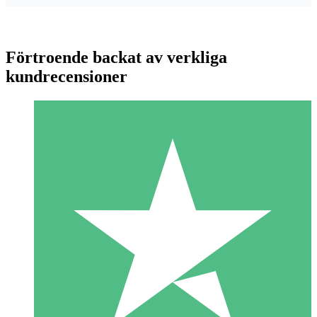
Förtroende backat av verkliga
kundrecensioner
Individuella Kreditpaket
Betala per användning med nedladdningskrediter. Inget
månatligt åtagande krävs.
1 Nedladdningar
10
US$
00