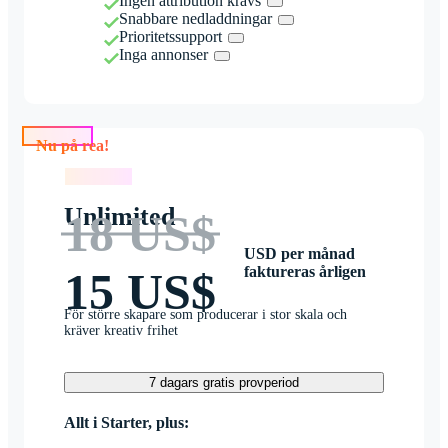
Ingen attribution krävs
Snabbare nedladdningar
Prioritetssupport
Inga annonser
Nu på rea!
Nu på rea!
Unlimited
18 US$
USD per månad
faktureras årligen
15 US$
För större skapare som producerar i stor skala och
kräver kreativ frihet
7 dagars gratis provperiod
Allt i Starter, plus: