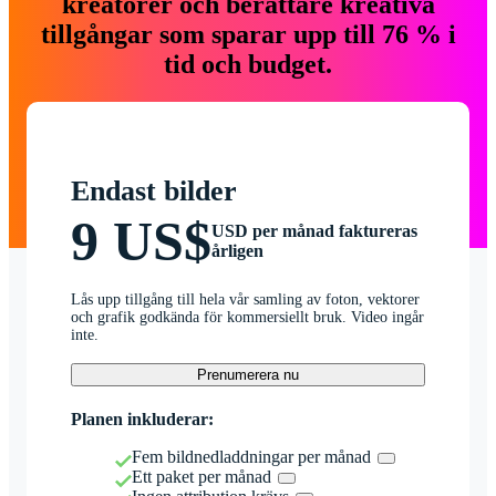
kreatörer och berättare kreativa
tillgångar som sparar upp till 76 % i
tid och budget.
Endast bilder
9 US$
USD per månad faktureras
årligen
Lås upp tillgång till hela vår samling av foton, vektorer
och grafik godkända för kommersiellt bruk. Video ingår
inte.
Prenumerera nu
Planen inkluderar:
Fem bildnedladdningar per månad
Ett paket per månad