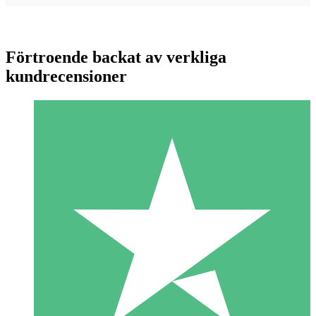
Förtroende backat av verkliga
kundrecensioner
Individuella Kreditpaket
Betala per användning med nedladdningskrediter. Inget
månatligt åtagande krävs.
1 Nedladdningar
10
US$
00