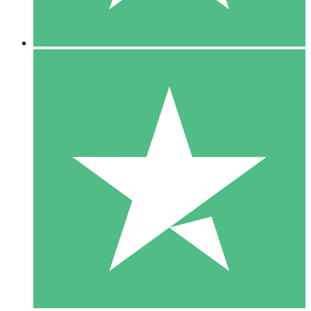
5 Nedladdningar
15
US$
00
10 Nedladdningar
20
US$
00