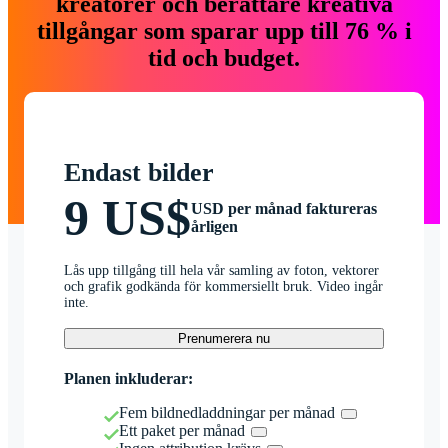
kreatörer och berättare kreativa
tillgångar som sparar upp till 76 % i
tid och budget.
Endast bilder
9 US$
USD per månad faktureras
årligen
Lås upp tillgång till hela vår samling av foton, vektorer
och grafik godkända för kommersiellt bruk. Video ingår
inte.
Prenumerera nu
Planen inkluderar:
Fem bildnedladdningar per månad
Ett paket per månad