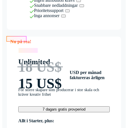
Ingen attribution krävs
Snabbare nedladdningar
Prioritetssupport
Inga annonser
Nu på rea!
Nu på rea!
Unlimited
18 US$
USD per månad
faktureras årligen
15 US$
För större skapare som producerar i stor skala och
kräver kreativ frihet
7 dagars gratis provperiod
Allt i Starter, plus: