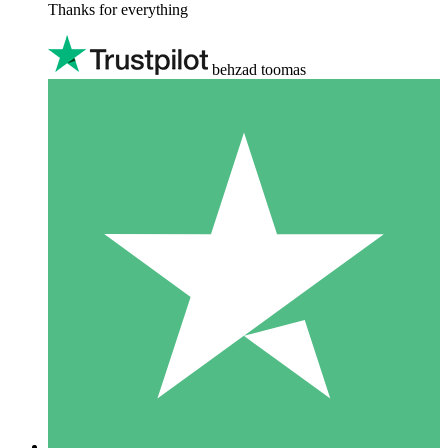
Thanks for everything
behzad toomas