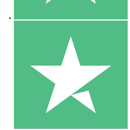
5 Nedladdningar
15
US$
00
10 Nedladdningar
20
US$
00