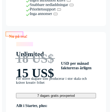
Ingen attribution krävs
Snabbare nedladdningar
Prioritetssupport
Inga annonser
Nu på rea!
Nu på rea!
Unlimited
18 US$
USD per månad
faktureras årligen
15 US$
För större skapare som producerar i stor skala och
kräver kreativ frihet
7 dagars gratis provperiod
Allt i Starter, plus: