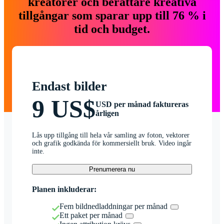
kreatörer och berättare kreativa
tillgångar som sparar upp till 76 % i
tid och budget.
Endast bilder
9 US$
USD per månad faktureras
årligen
Lås upp tillgång till hela vår samling av foton, vektorer
och grafik godkända för kommersiellt bruk. Video ingår
inte.
Prenumerera nu
Planen inkluderar:
Fem bildnedladdningar per månad
Ett paket per månad