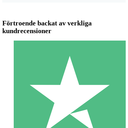
Förtroende backat av verkliga
kundrecensioner
Individuella Kreditpaket
Betala per användning med nedladdningskrediter. Inget
månatligt åtagande krävs.
1 Nedladdningar
10
US$
00