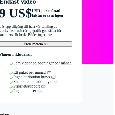
Endast video
9 US$
USD per månad
faktureras årligen
Lås upp tillgång till hela vår samling av
stockvideor och rörlig grafik godkända för
kommersiellt bruk. Bilder ingår inte.
Prenumerera nu
Planen inkluderar:
Fem videonedladdningar per månad
Ett paket per månad
Ingen attribution krävs
Snabbare nedladdningar
Prioritetssupport
Inga annonser
ndare.