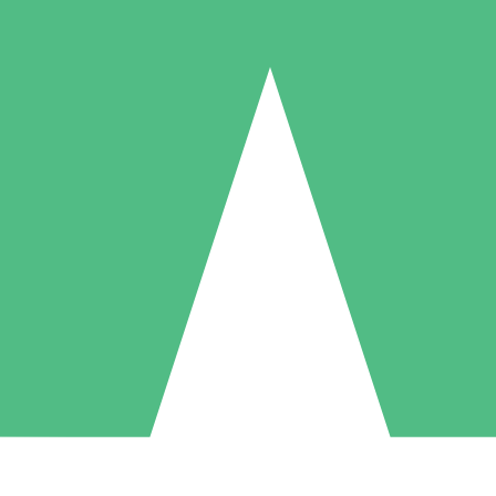
Individuella Kreditpaket
la per användning med nedladdningskrediter. Inget månatligt åtagande k
1 Nedladdningar
5 Nedladdningar
10 Nedladdningar
10
15
20
US$
00
US$
00
US$
00