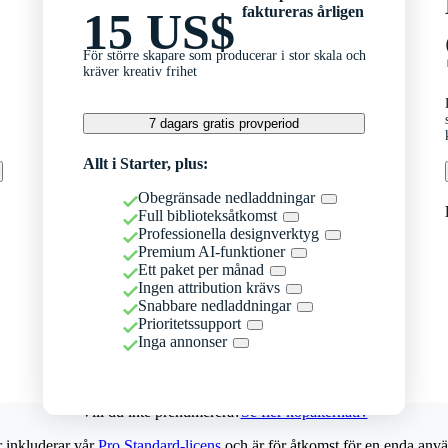
faktureras årligen
15 US$
För större skapare som producerar i stor skala och
kräver kreativ frihet
7 dagars gratis provperiod
Allt i Starter, plus:
Obegränsade nedladdningar
Full biblioteksåtkomst
Professionella designverktyg
Premium AI-funktioner
Ett paket per månad
Ingen attribution krävs
Snabbare nedladdningar
Prioritetssupport
Inga annonser
Vill du inte prenumerera?
Se fler köpalternativ
r inkluderar vår
Pro Standard-licens
och är för åtkomst för en enda anvä