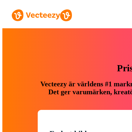
Pri
Vecteezy är världens #1 markn
Det ger varumärken, kreatör