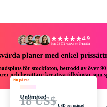
4.9
from 33 572 reviews on Trustpilot
svärda planer med enkel prissätt
adsplats för stockfoton, betrodd av över 90
er och berättare kreativa tillgångar som sp
Nu på rea!
budget.
Nu på rea!
Unlimited
18 US$
USD per månad