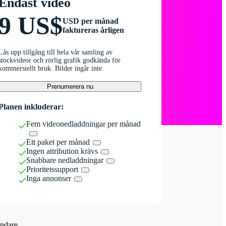
Endast video
9 US$
USD per månad
faktureras årligen
Lås upp tillgång till hela vår samling av
stockvideor och rörlig grafik godkända för
kommersiellt bruk. Bilder ingår inte.
Prenumerera nu
Planen inkluderar:
Fem videonedladdningar per månad
Ett paket per månad
Ingen attribution krävs
Snabbare nedladdningar
Prioritetssupport
Inga annonser
ndare.