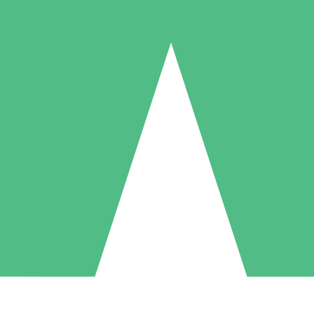
Individuella Kreditpaket
la per användning med nedladdningskrediter. Inget månatligt åtagande k
1 Nedladdningar
5 Nedladdningar
10 Nedladdningar
10
15
20
US$
00
US$
00
US$
00