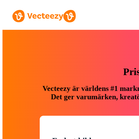
Pri
Vecteezy är världens #1 markn
Det ger varumärken, kreatör