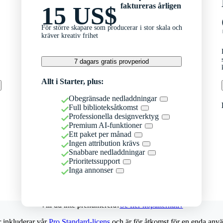
faktureras årligen
15 US$
För större skapare som producerar i stor skala och
kräver kreativ frihet
7 dagars gratis provperiod
Allt i Starter, plus:
Obegränsade nedladdningar
Full biblioteksåtkomst
Professionella designverktyg
Premium AI-funktioner
Ett paket per månad
Ingen attribution krävs
Snabbare nedladdningar
Prioritetssupport
Inga annonser
Vill du inte prenumerera?
Se fler köpalternativ
r inkluderar vår
Pro Standard-licens
och är för åtkomst för en enda anvä