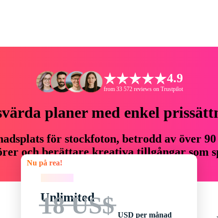
4.9
from 33 572 reviews on Trustpilot
svärda planer med enkel prissätt
adsplats för stockfoton, betrodd av över 90
er och berättare kreativa tillgångar som sp
Nu på rea!
budget.
Nu på rea!
Unlimited
18 US$
USD per månad