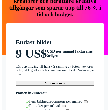
kreatörer och berättare kreativa
tillgångar som sparar upp till 76 % i
tid och budget.
Endast bilder
9 US$
USD per månad faktureras
årligen
Lås upp tillgång till hela vår samling av foton, vektorer
och grafik godkända för kommersiellt bruk. Video ingår
inte.
Prenumerera nu
Planen inkluderar:
Fem bildnedladdningar per månad
Ett paket per månad