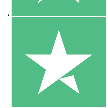
5 Nedladdningar
15
US$
00
10 Nedladdningar
20
US$
00