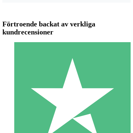
Förtroende backat av verkliga
kundrecensioner
Individuella Kreditpaket
Betala per användning med nedladdningskrediter. Inget
månatligt åtagande krävs.
1 Nedladdningar
10
US$
00