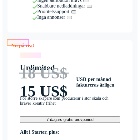
Ingen attribution krävs
Snabbare nedladdningar
Prioritetssupport
Inga annonser
Nu på rea!
Nu på rea!
Unlimited
18 US$
USD per månad
faktureras årligen
15 US$
För större skapare som producerar i stor skala och
kräver kreativ frihet
7 dagars gratis provperiod
Allt i Starter, plus: