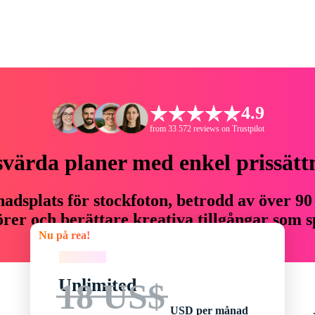
4.9
from 33 572 reviews on Trustpilot
svärda planer med enkel prissätt
adsplats för stockfoton, betrodd av över 90
er och berättare kreativa tillgångar som sp
Nu på rea!
budget.
Nu på rea!
Unlimited
18 US$
USD per månad