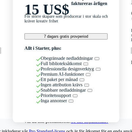
faktureras årligen
15 US$
För större skapare som producerar i stor skala och
kräver kreativ frihet
7 dagars gratis provperiod
Allt i Starter, plus:
Obegränsade nedladdningar
Full biblioteksåtkomst
Professionella designverktyg
Premium AI-funktioner
Ett paket per månad
Ingen attribution krävs
Snabbare nedladdningar
Prioritetssupport
Inga annonser
Vill du inte prenumerera?
Se fler köpalternativ
r inkluderar vår
Pro Standard-licens
och är för åtkomst för en enda anvä