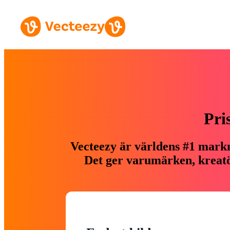
Pri
Vecteezy är världens #1 markn
Det ger varumärken, kreatör