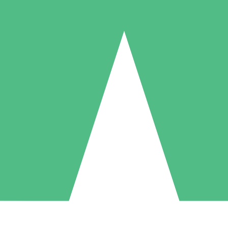
Individuella Kreditpaket
la per användning med nedladdningskrediter. Inget månatligt åtagande k
1 Nedladdningar
5 Nedladdningar
10 Nedladdningar
10
15
20
US$
00
US$
00
US$
00