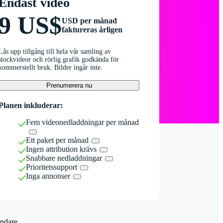
Endast video
9 US$
USD per månad
faktureras årligen
Lås upp tillgång till hela vår samling av
stockvideor och rörlig grafik godkända för
kommersiellt bruk. Bilder ingår inte.
Prenumerera nu
Planen inkluderar:
Fem videonedladdningar per månad
Ett paket per månad
Ingen attribution krävs
Snabbare nedladdningar
Prioritetssupport
Inga annonser
ndare.