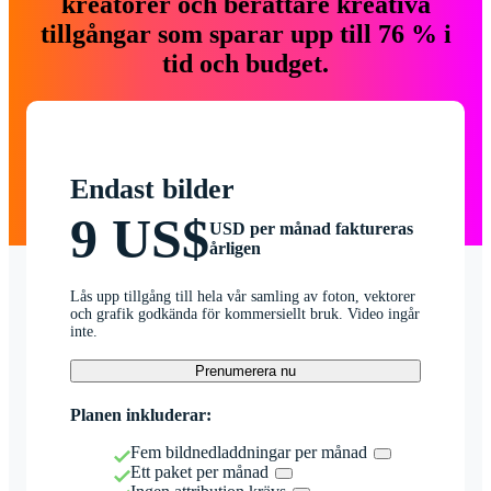
kreatörer och berättare kreativa
tillgångar som sparar upp till 76 % i
tid och budget.
Endast bilder
9 US$
USD per månad faktureras
årligen
Lås upp tillgång till hela vår samling av foton, vektorer
och grafik godkända för kommersiellt bruk. Video ingår
inte.
Prenumerera nu
Planen inkluderar:
Fem bildnedladdningar per månad
Ett paket per månad