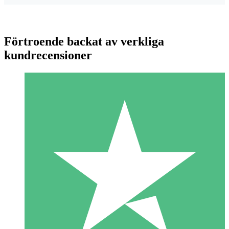
Förtroende backat av verkliga
kundrecensioner
Individuella Kreditpaket
Betala per användning med nedladdningskrediter. Inget
månatligt åtagande krävs.
1 Nedladdningar
10
US$
00