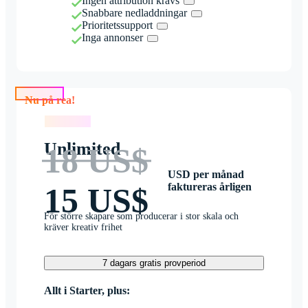
Ingen attribution krävs
Snabbare nedladdningar
Prioritetssupport
Inga annonser
Nu på rea!
Nu på rea!
Unlimited
18 US$
USD per månad
faktureras årligen
15 US$
För större skapare som producerar i stor skala och
kräver kreativ frihet
7 dagars gratis provperiod
Allt i Starter, plus: