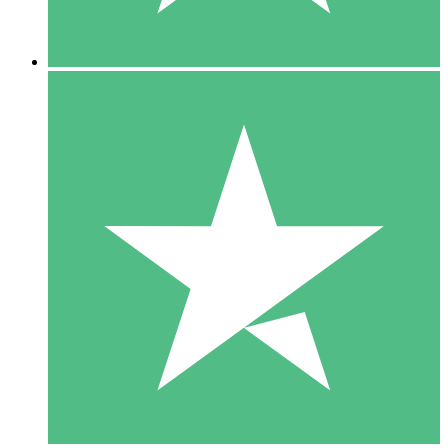
5 Nedladdningar
15
US$
00
10 Nedladdningar
20
US$
00