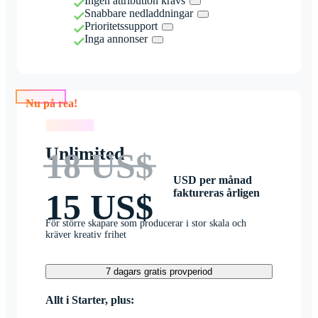
Ingen attribution krävs
Snabbare nedladdningar
Prioritetssupport
Inga annonser
Nu på rea!
Nu på rea!
Unlimited
18 US$
USD per månad
faktureras årligen
15 US$
För större skapare som producerar i stor skala och
kräver kreativ frihet
7 dagars gratis provperiod
Allt i Starter, plus: