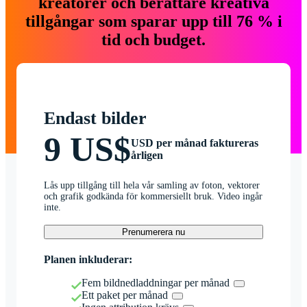
kreatörer och berättare kreativa
tillgångar som sparar upp till 76 % i
tid och budget.
Endast bilder
9 US$
USD per månad faktureras
årligen
Lås upp tillgång till hela vår samling av foton, vektorer
och grafik godkända för kommersiellt bruk. Video ingår
inte.
Prenumerera nu
Planen inkluderar:
Fem bildnedladdningar per månad
Ett paket per månad