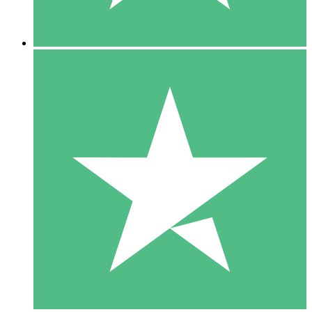
5 Nedladdningar
15
US$
00
10 Nedladdningar
20
US$
00