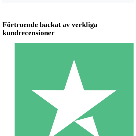
Förtroende backat av verkliga
kundrecensioner
Individuella Kreditpaket
Betala per användning med nedladdningskrediter. Inget
månatligt åtagande krävs.
1 Nedladdningar
10
US$
00