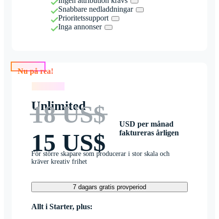
Ingen attribution krävs
Snabbare nedladdningar
Prioritetssupport
Inga annonser
Nu på rea!
Nu på rea!
Unlimited
18 US$
USD per månad
faktureras årligen
15 US$
För större skapare som producerar i stor skala och
kräver kreativ frihet
7 dagars gratis provperiod
Allt i Starter, plus: