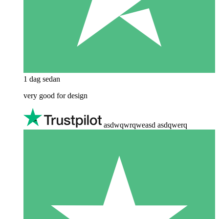
1 dag sedan
very good for design
asdwqwrqweasd asdqwerq