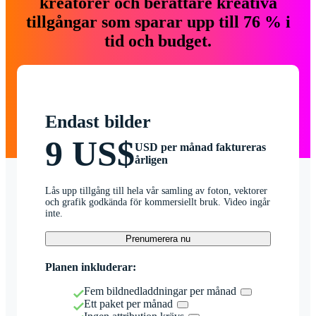
kreatörer och berättare kreativa
tillgångar som sparar upp till 76 % i
tid och budget.
Endast bilder
9 US$
USD per månad faktureras
årligen
Lås upp tillgång till hela vår samling av foton, vektorer
och grafik godkända för kommersiellt bruk. Video ingår
inte.
Prenumerera nu
Planen inkluderar:
Fem bildnedladdningar per månad
Ett paket per månad