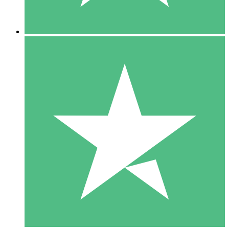
5 Nedladdningar
15
US$
00
10 Nedladdningar
20
US$
00