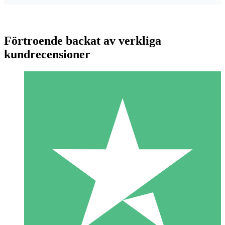
Förtroende backat av verkliga
kundrecensioner
Individuella Kreditpaket
Betala per användning med nedladdningskrediter. Inget
månatligt åtagande krävs.
1 Nedladdningar
10
US$
00