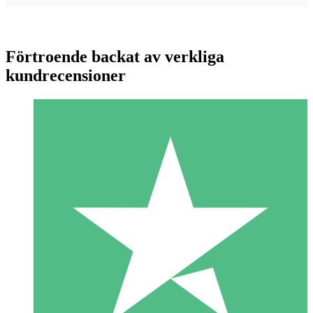
Förtroende backat av verkliga
kundrecensioner
Individuella Kreditpaket
Betala per användning med nedladdningskrediter. Inget
månatligt åtagande krävs.
1 Nedladdningar
10
US$
00