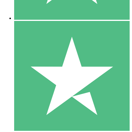
5 Nedladdningar
15
US$
00
10 Nedladdningar
20
US$
00