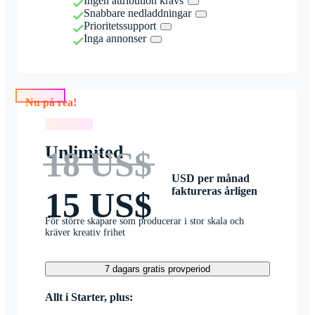
Ingen attribution krävs
Snabbare nedladdningar
Prioritetssupport
Inga annonser
Nu på rea!
Nu på rea!
Unlimited
18 US$
USD per månad
faktureras årligen
15 US$
För större skapare som producerar i stor skala och
kräver kreativ frihet
7 dagars gratis provperiod
Allt i Starter, plus: