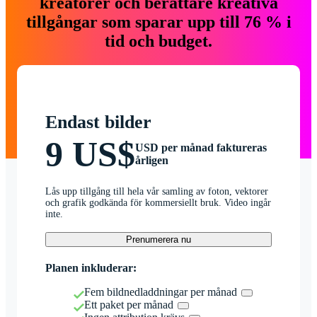
kreatörer och berättare kreativa
tillgångar som sparar upp till 76 % i
tid och budget.
Endast bilder
9 US$
USD per månad faktureras
årligen
Lås upp tillgång till hela vår samling av foton, vektorer
och grafik godkända för kommersiellt bruk. Video ingår
inte.
Prenumerera nu
Planen inkluderar:
Fem bildnedladdningar per månad
Ett paket per månad