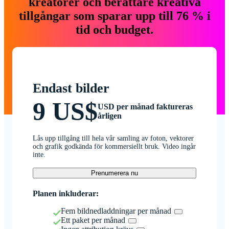
kreatörer och berättare kreativa
tillgångar som sparar upp till 76 % i
tid och budget.
Endast bilder
9 US$
USD per månad faktureras
årligen
Lås upp tillgång till hela vår samling av foton, vektorer
och grafik godkända för kommersiellt bruk. Video ingår
inte.
Prenumerera nu
Planen inkluderar:
Fem bildnedladdningar per månad
Ett paket per månad