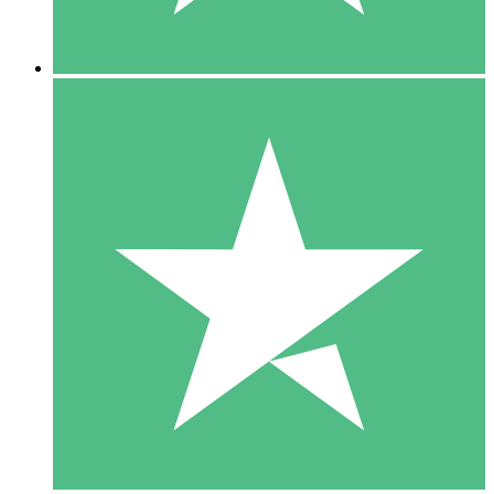
5 Nedladdningar
15
US$
00
10 Nedladdningar
20
US$
00