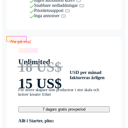
Ingen attribution krävs
Snabbare nedladdningar
Prioritetssupport
Inga annonser
Nu på rea!
Nu på rea!
Unlimited
18 US$
USD per månad
faktureras årligen
15 US$
För större skapare som producerar i stor skala och
kräver kreativ frihet
7 dagars gratis provperiod
Allt i Starter, plus: