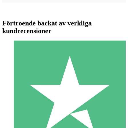
Förtroende backat av verkliga
kundrecensioner
Individuella Kreditpaket
Betala per användning med nedladdningskrediter. Inget
månatligt åtagande krävs.
1 Nedladdningar
10
US$
00