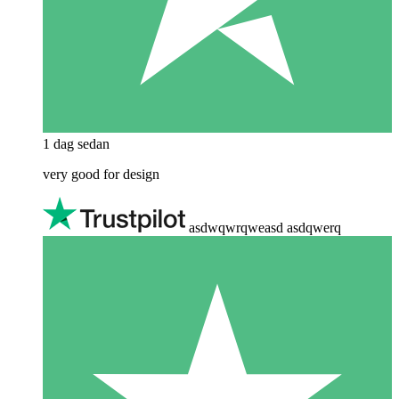
1 dag sedan
very good for design
asdwqwrqweasd asdqwerq