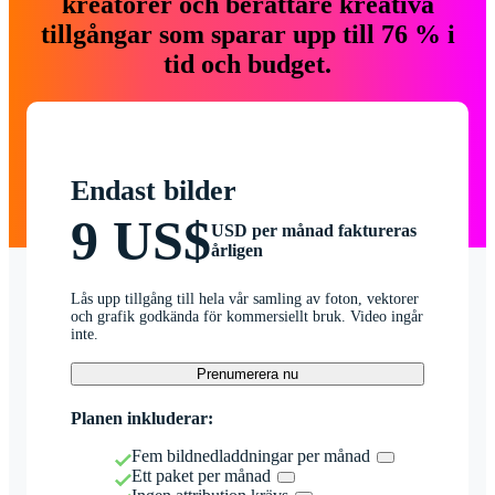
kreatörer och berättare kreativa
tillgångar som sparar upp till 76 % i
tid och budget.
Endast bilder
9 US$
USD per månad faktureras
årligen
Lås upp tillgång till hela vår samling av foton, vektorer
och grafik godkända för kommersiellt bruk. Video ingår
inte.
Prenumerera nu
Planen inkluderar:
Fem bildnedladdningar per månad
Ett paket per månad