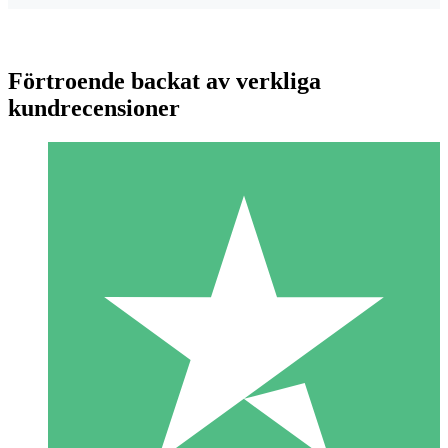
Förtroende backat av verkliga
kundrecensioner
Individuella Kreditpaket
Betala per användning med nedladdningskrediter. Inget
månatligt åtagande krävs.
1 Nedladdningar
10
US$
00