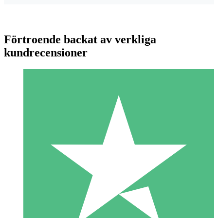
Förtroende backat av verkliga
kundrecensioner
Individuella Kreditpaket
Betala per användning med nedladdningskrediter. Inget
månatligt åtagande krävs.
1 Nedladdningar
10
US$
00