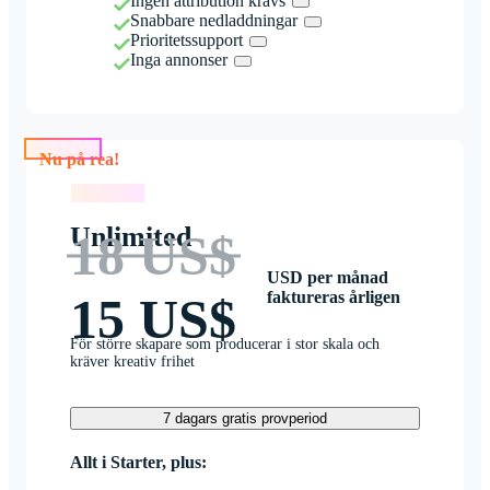
Ingen attribution krävs
Snabbare nedladdningar
Prioritetssupport
Inga annonser
Nu på rea!
Nu på rea!
Unlimited
18 US$
USD per månad
faktureras årligen
15 US$
För större skapare som producerar i stor skala och
kräver kreativ frihet
7 dagars gratis provperiod
Allt i Starter, plus: