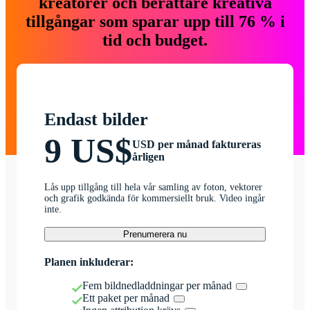
kreatörer och berättare kreativa
tillgångar som sparar upp till 76 % i
tid och budget.
Endast bilder
9 US$
USD per månad faktureras
årligen
Lås upp tillgång till hela vår samling av foton, vektorer
och grafik godkända för kommersiellt bruk. Video ingår
inte.
Prenumerera nu
Planen inkluderar:
Fem bildnedladdningar per månad
Ett paket per månad