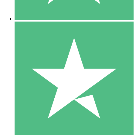
5 Nedladdningar
15
US$
00
10 Nedladdningar
20
US$
00