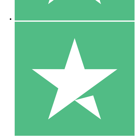
5 Nedladdningar
15
US$
00
10 Nedladdningar
20
US$
00