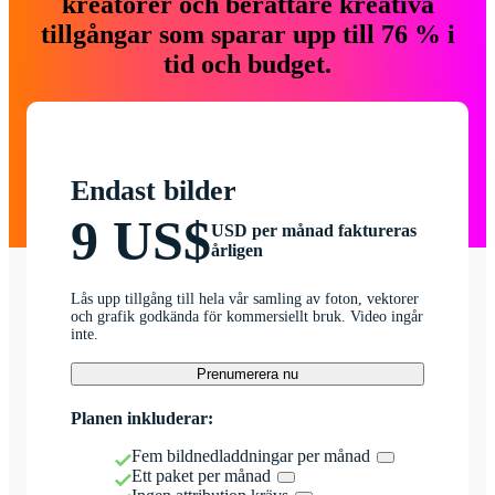
kreatörer och berättare kreativa
tillgångar som sparar upp till 76 % i
tid och budget.
Endast bilder
9 US$
USD per månad faktureras
årligen
Lås upp tillgång till hela vår samling av foton, vektorer
och grafik godkända för kommersiellt bruk. Video ingår
inte.
Prenumerera nu
Planen inkluderar:
Fem bildnedladdningar per månad
Ett paket per månad