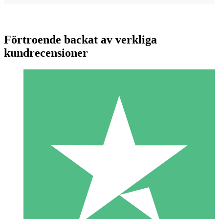
Förtroende backat av verkliga
kundrecensioner
Individuella Kreditpaket
Betala per användning med nedladdningskrediter. Inget
månatligt åtagande krävs.
1 Nedladdningar
10
US$
00