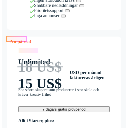
Ingen attribution krävs
Snabbare nedladdningar
Prioritetssupport
Inga annonser
Nu på rea!
Nu på rea!
Unlimited
18 US$
USD per månad
faktureras årligen
15 US$
För större skapare som producerar i stor skala och
kräver kreativ frihet
7 dagars gratis provperiod
Allt i Starter, plus: