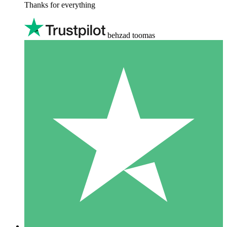
Thanks for everything
behzad toomas