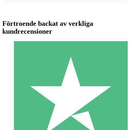
Förtroende backat av verkliga
kundrecensioner
Individuella Kreditpaket
Betala per användning med nedladdningskrediter. Inget
månatligt åtagande krävs.
1 Nedladdningar
10
US$
00