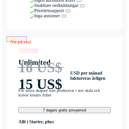
Ingen attribution krävs
Snabbare nedladdningar
Prioritetssupport
Inga annonser
Nu på rea!
Nu på rea!
Unlimited
18 US$
USD per månad
faktureras årligen
15 US$
För större skapare som producerar i stor skala och
kräver kreativ frihet
7 dagars gratis provperiod
Allt i Starter, plus: