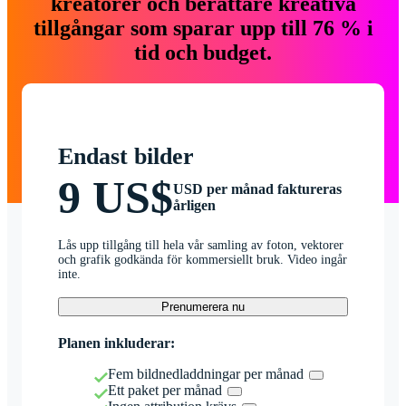
kreatörer och berättare kreativa
tillgångar som sparar upp till 76 % i
tid och budget.
Endast bilder
9 US$
USD per månad faktureras
årligen
Lås upp tillgång till hela vår samling av foton, vektorer
och grafik godkända för kommersiellt bruk. Video ingår
inte.
Prenumerera nu
Planen inkluderar:
Fem bildnedladdningar per månad
Ett paket per månad