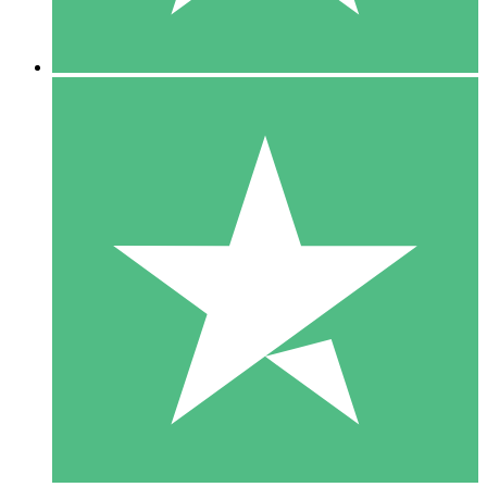
5 Nedladdningar
15
US$
00
10 Nedladdningar
20
US$
00