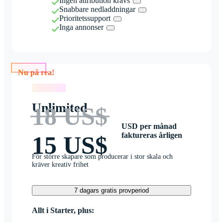
Ingen attribution krävs
Snabbare nedladdningar
Prioritetssupport
Inga annonser
Nu på rea!
Nu på rea!
Unlimited
18 US$
USD per månad
faktureras årligen
15 US$
För större skapare som producerar i stor skala och
kräver kreativ frihet
7 dagars gratis provperiod
Allt i Starter, plus: