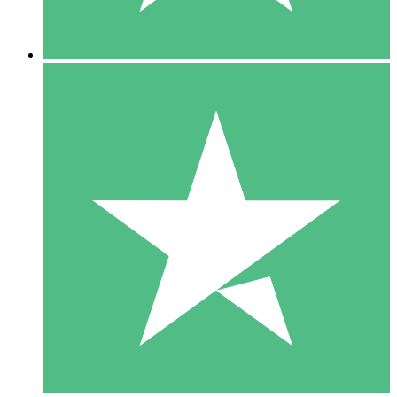
5 Nedladdningar
15
US$
00
10 Nedladdningar
20
US$
00