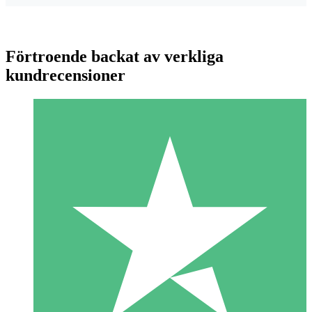
Förtroende backat av verkliga
kundrecensioner
Individuella Kreditpaket
Betala per användning med nedladdningskrediter. Inget
månatligt åtagande krävs.
1 Nedladdningar
10
US$
00