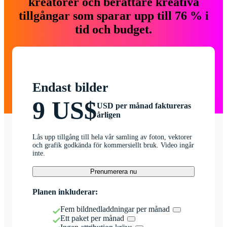
kreatörer och berättare kreativa
tillgångar som sparar upp till 76 % i
tid och budget.
Endast bilder
9 US$
USD per månad faktureras
årligen
Lås upp tillgång till hela vår samling av foton, vektorer
och grafik godkända för kommersiellt bruk. Video ingår
inte.
Prenumerera nu
Planen inkluderar:
Fem bildnedladdningar per månad
Ett paket per månad