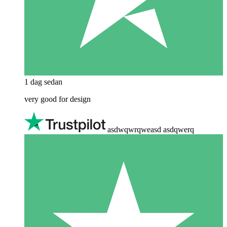
1 dag sedan
very good for design
asdwqwrqweasd asdqwerq