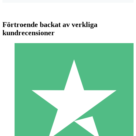
Förtroende backat av verkliga
kundrecensioner
Individuella Kreditpaket
Betala per användning med nedladdningskrediter. Inget
månatligt åtagande krävs.
1 Nedladdningar
10
US$
00