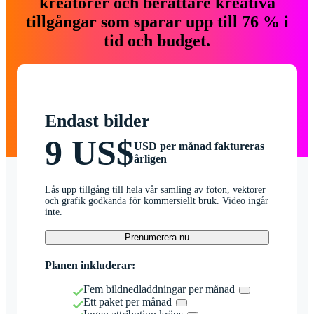
kreatörer och berättare kreativa
tillgångar som sparar upp till 76 % i
tid och budget.
Endast bilder
9 US$
USD per månad faktureras
årligen
Lås upp tillgång till hela vår samling av foton, vektorer
och grafik godkända för kommersiellt bruk. Video ingår
inte.
Prenumerera nu
Planen inkluderar:
Fem bildnedladdningar per månad
Ett paket per månad