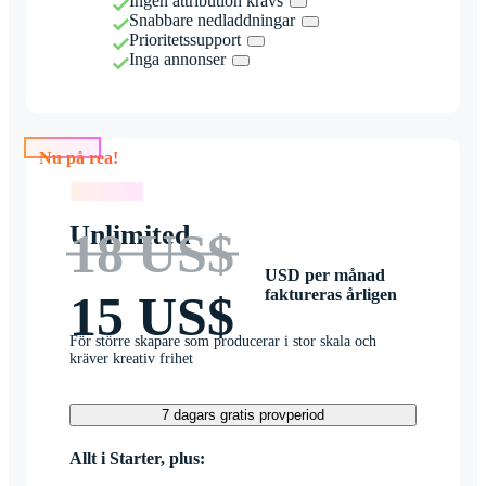
Ingen attribution krävs
Snabbare nedladdningar
Prioritetssupport
Inga annonser
Nu på rea!
Nu på rea!
Unlimited
18 US$
USD per månad
faktureras årligen
15 US$
För större skapare som producerar i stor skala och
kräver kreativ frihet
7 dagars gratis provperiod
Allt i Starter, plus: