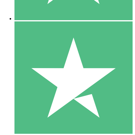
5 Nedladdningar
15
US$
00
10 Nedladdningar
20
US$
00