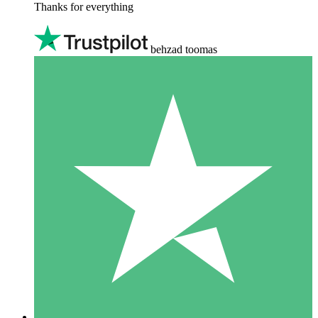
Thanks for everything
behzad toomas