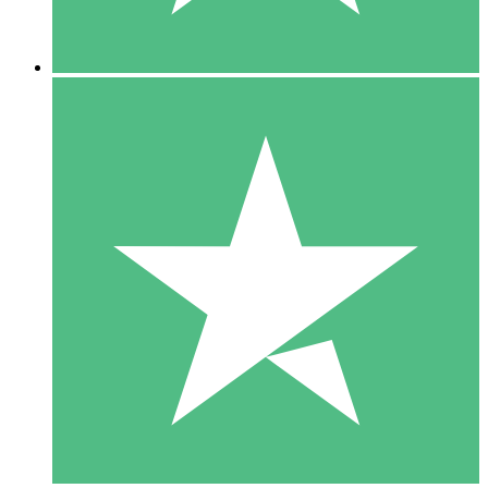
5 Nedladdningar
15
US$
00
10 Nedladdningar
20
US$
00