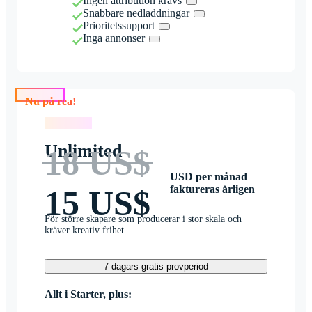
Ingen attribution krävs
Snabbare nedladdningar
Prioritetssupport
Inga annonser
Nu på rea!
Nu på rea!
Unlimited
18 US$
USD per månad
faktureras årligen
15 US$
För större skapare som producerar i stor skala och
kräver kreativ frihet
7 dagars gratis provperiod
Allt i Starter, plus: