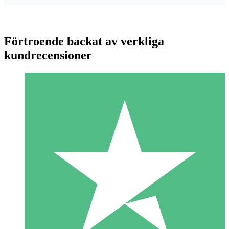
Förtroende backat av verkliga
kundrecensioner
Individuella Kreditpaket
Betala per användning med nedladdningskrediter. Inget
månatligt åtagande krävs.
1 Nedladdningar
10
US$
00