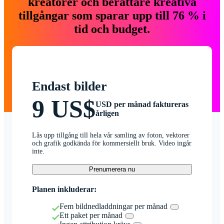
kreatörer och berättare kreativa
tillgångar som sparar upp till 76 % i
tid och budget.
Endast bilder
9 US$
USD per månad faktureras
årligen
Lås upp tillgång till hela vår samling av foton, vektorer
och grafik godkända för kommersiellt bruk. Video ingår
inte.
Prenumerera nu
Planen inkluderar:
Fem bildnedladdningar per månad
Ett paket per månad