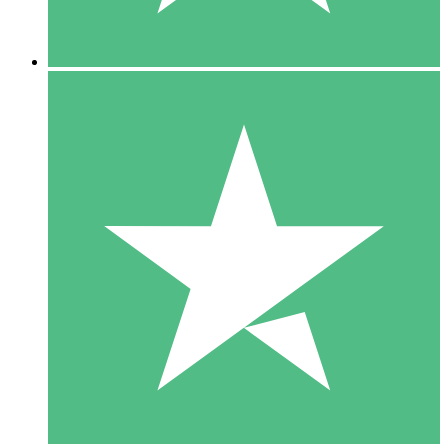
5 Nedladdningar
15
US$
00
10 Nedladdningar
20
US$
00