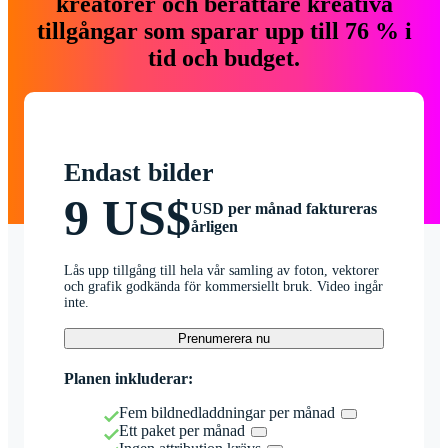
kreatörer och berättare kreativa
tillgångar som sparar upp till 76 % i
tid och budget.
Endast bilder
9 US$
USD per månad faktureras
årligen
Lås upp tillgång till hela vår samling av foton, vektorer
och grafik godkända för kommersiellt bruk. Video ingår
inte.
Prenumerera nu
Planen inkluderar:
Fem bildnedladdningar per månad
Ett paket per månad