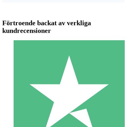
Förtroende backat av verkliga
kundrecensioner
Individuella Kreditpaket
Betala per användning med nedladdningskrediter. Inget
månatligt åtagande krävs.
1 Nedladdningar
10
US$
00