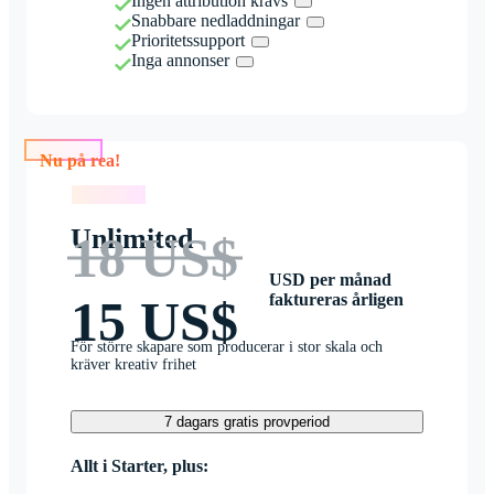
Ingen attribution krävs
Snabbare nedladdningar
Prioritetssupport
Inga annonser
Nu på rea!
Nu på rea!
Unlimited
18 US$
USD per månad
faktureras årligen
15 US$
För större skapare som producerar i stor skala och
kräver kreativ frihet
7 dagars gratis provperiod
Allt i Starter, plus: