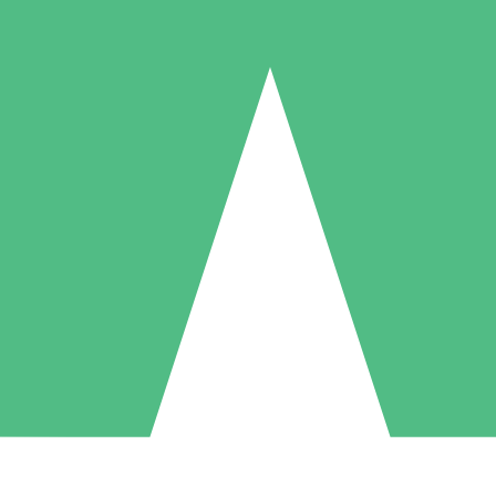
Individuella Kreditpaket
la per användning med nedladdningskrediter. Inget månatligt åtagande k
1 Nedladdningar
5 Nedladdningar
10 Nedladdningar
10
15
20
US$
00
US$
00
US$
00