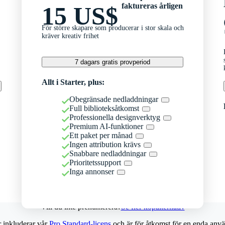
faktureras årligen
15 US$
För större skapare som producerar i stor skala och
kräver kreativ frihet
7 dagars gratis provperiod
Allt i Starter, plus:
Obegränsade nedladdningar
Full biblioteksåtkomst
Professionella designverktyg
Premium AI-funktioner
Ett paket per månad
Ingen attribution krävs
Snabbare nedladdningar
Prioritetssupport
Inga annonser
Vill du inte prenumerera?
Se fler köpalternativ
r inkluderar vår
Pro Standard-licens
och är för åtkomst för en enda anvä