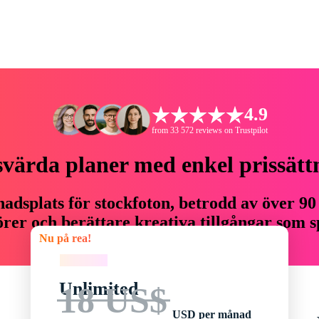
4.9
from 33 572 reviews on Trustpilot
svärda planer med enkel prissätt
adsplats för stockfoton, betrodd av över 90
er och berättare kreativa tillgångar som sp
Nu på rea!
budget.
Nu på rea!
Unlimited
18 US$
USD per månad