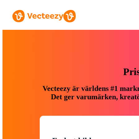
Pri
Vecteezy är världens #1 markn
Det ger varumärken, kreatör