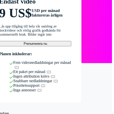
Endast video
9 US$
USD per månad
faktureras årligen
Lås upp tillgång till hela vår samling av
stockvideor och rörlig grafik godkända för
kommersiellt bruk. Bilder ingår inte.
Prenumerera nu
Planen inkluderar:
Fem videonedladdningar per månad
Ett paket per månad
Ingen attribution krävs
Snabbare nedladdningar
Prioritetssupport
Inga annonser
ndare.