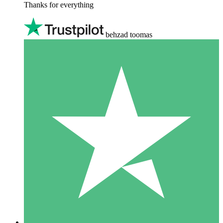
Thanks for everything
behzad toomas