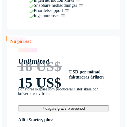
Ingen attribution krävs
Snabbare nedladdningar
Prioritetssupport
Inga annonser
Nu på rea!
Nu på rea!
Unlimited
18 US$
USD per månad
faktureras årligen
15 US$
För större skapare som producerar i stor skala och
kräver kreativ frihet
7 dagars gratis provperiod
Allt i Starter, plus: