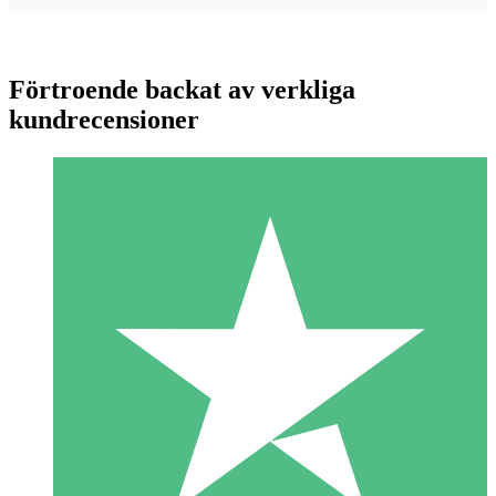
Förtroende backat av verkliga
kundrecensioner
Individuella Kreditpaket
Betala per användning med nedladdningskrediter. Inget
månatligt åtagande krävs.
1 Nedladdningar
10
US$
00