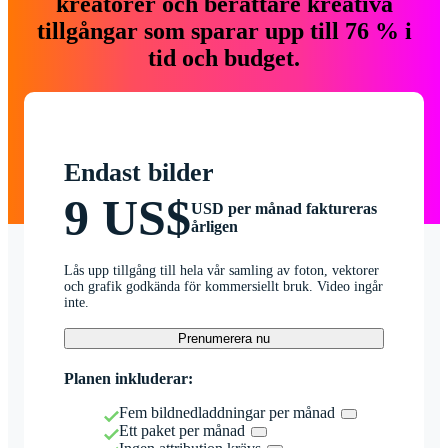
kreatörer och berättare kreativa
tillgångar som sparar upp till 76 % i
tid och budget.
Endast bilder
9 US$
USD per månad faktureras
årligen
Lås upp tillgång till hela vår samling av foton, vektorer
och grafik godkända för kommersiellt bruk. Video ingår
inte.
Prenumerera nu
Planen inkluderar:
Fem bildnedladdningar per månad
Ett paket per månad