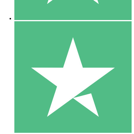
5 Nedladdningar
15
US$
00
10 Nedladdningar
20
US$
00