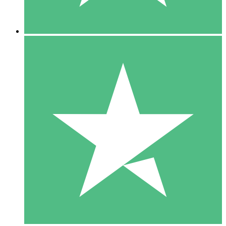
5 Nedladdningar
15
US$
00
10 Nedladdningar
20
US$
00