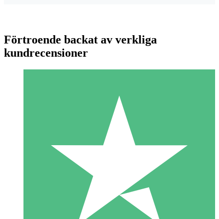
Förtroende backat av verkliga
kundrecensioner
Individuella Kreditpaket
Betala per användning med nedladdningskrediter. Inget
månatligt åtagande krävs.
1 Nedladdningar
10
US$
00