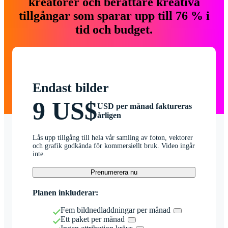
kreatörer och berättare kreativa
tillgångar som sparar upp till 76 % i
tid och budget.
Endast bilder
9 US$
USD per månad faktureras
årligen
Lås upp tillgång till hela vår samling av foton, vektorer
och grafik godkända för kommersiellt bruk. Video ingår
inte.
Prenumerera nu
Planen inkluderar:
Fem bildnedladdningar per månad
Ett paket per månad