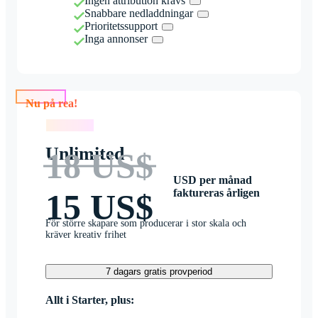
Ingen attribution krävs
Snabbare nedladdningar
Prioritetssupport
Inga annonser
Nu på rea!
Nu på rea!
Unlimited
18 US$
USD per månad
faktureras årligen
15 US$
För större skapare som producerar i stor skala och
kräver kreativ frihet
7 dagars gratis provperiod
Allt i Starter, plus: