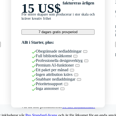
faktureras årligen
15 US$
För större skapare som producerar i stor skala och
kräver kreativ frihet
7 dagars gratis provperiod
Allt i Starter, plus:
Obegränsade nedladdningar
Full biblioteksåtkomst
Professionella designverktyg
Premium AI-funktioner
Ett paket per månad
Ingen attribution krävs
Snabbare nedladdningar
Prioritetssupport
Inga annonser
Vill du inte prenumerera?
Se fler köpalternativ
r inkluderar vår
Pro Standard-licens
och är för åtkomst för en enda anvä