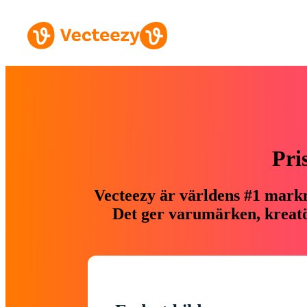
Pri
Vecteezy är världens #1 markn
Det ger varumärken, kreatör