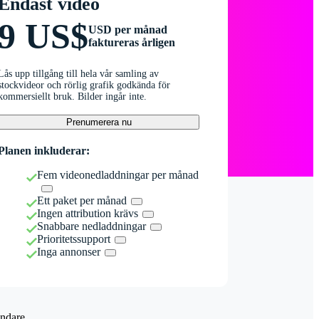
Endast video
9 US$
USD per månad
faktureras årligen
Lås upp tillgång till hela vår samling av
stockvideor och rörlig grafik godkända för
kommersiellt bruk. Bilder ingår inte.
Prenumerera nu
Planen inkluderar:
Fem videonedladdningar per månad
Ett paket per månad
Ingen attribution krävs
Snabbare nedladdningar
Prioritetssupport
Inga annonser
ndare.