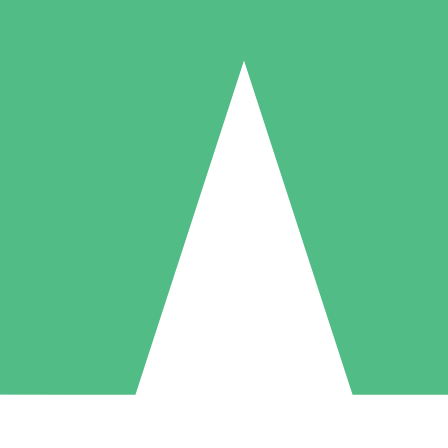
Individuella Kreditpaket
la per användning med nedladdningskrediter. Inget månatligt åtagande k
1 Nedladdningar
5 Nedladdningar
10 Nedladdningar
10
15
20
US$
00
US$
00
US$
00