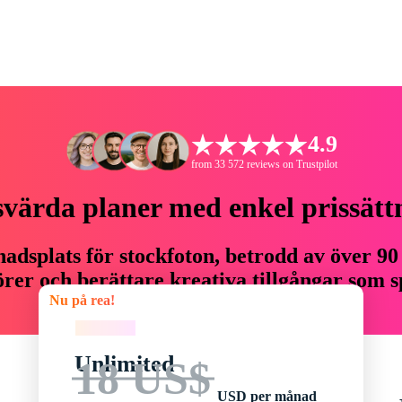
4.9
from 33 572 reviews on Trustpilot
svärda planer med enkel prissätt
adsplats för stockfoton, betrodd av över 90
er och berättare kreativa tillgångar som sp
Nu på rea!
budget.
Nu på rea!
Unlimited
18 US$
USD per månad