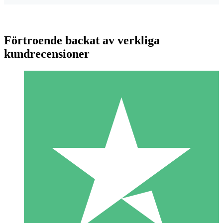
Förtroende backat av verkliga
kundrecensioner
Individuella Kreditpaket
Betala per användning med nedladdningskrediter. Inget
månatligt åtagande krävs.
1 Nedladdningar
10
US$
00