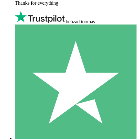
Thanks for everything
behzad toomas