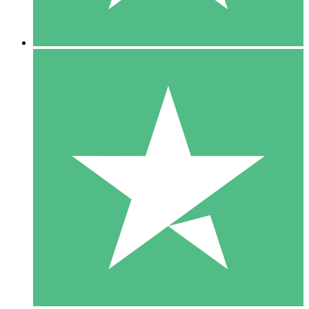
5 Nedladdningar
15
US$
00
10 Nedladdningar
20
US$
00