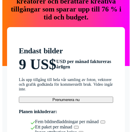
kreatörer och berättare kreativa
tillgångar som sparar upp till 76 % i
tid och budget.
Endast bilder
9 US$
USD per månad faktureras
årligen
Lås upp tillgång till hela vår samling av foton, vektorer
och grafik godkända för kommersiellt bruk. Video ingår
inte.
Prenumerera nu
Planen inkluderar:
Fem bildnedladdningar per månad
Ett paket per månad