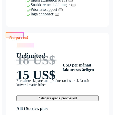
Ingen attribution krävs
Snabbare nedladdningar
Prioritetssupport
Inga annonser
Nu på rea!
Nu på rea!
Unlimited
18 US$
USD per månad
faktureras årligen
15 US$
För större skapare som producerar i stor skala och
kräver kreativ frihet
7 dagars gratis provperiod
Allt i Starter, plus: