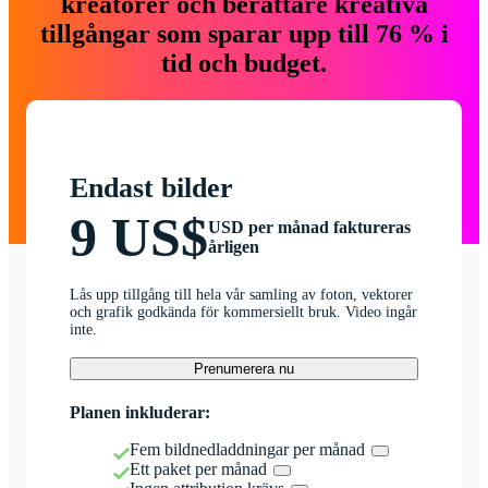
kreatörer och berättare kreativa
tillgångar som sparar upp till 76 % i
tid och budget.
Endast bilder
9 US$
USD per månad faktureras
årligen
Lås upp tillgång till hela vår samling av foton, vektorer
och grafik godkända för kommersiellt bruk. Video ingår
inte.
Prenumerera nu
Planen inkluderar:
Fem bildnedladdningar per månad
Ett paket per månad