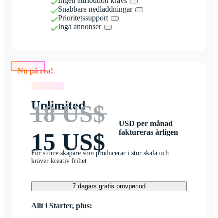
Ingen attribution krävs
Snabbare nedladdningar
Prioritetssupport
Inga annonser
Nu på rea!
Nu på rea!
Unlimited
18 US$
USD per månad
faktureras årligen
15 US$
För större skapare som producerar i stor skala och
kräver kreativ frihet
7 dagars gratis provperiod
Allt i Starter, plus: