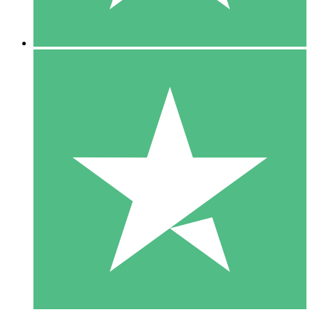
5 Nedladdningar
15
US$
00
10 Nedladdningar
20
US$
00