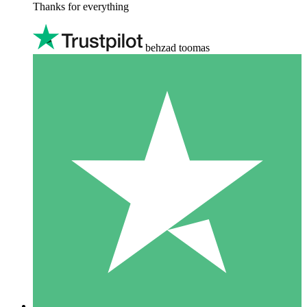
Thanks for everything
behzad toomas