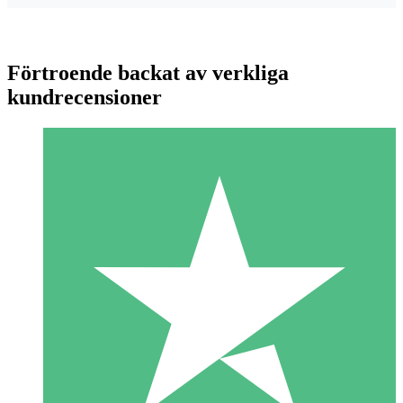
Förtroende backat av verkliga
kundrecensioner
Individuella Kreditpaket
Betala per användning med nedladdningskrediter. Inget
månatligt åtagande krävs.
1 Nedladdningar
10
US$
00