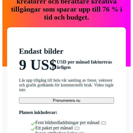
kreatörer och berättare kreativa
tillgångar som sparar upp till 76 % i
tid och budget.
Endast bilder
9 US$
USD per månad faktureras
årligen
Lås upp tillgång till hela vår samling av foton, vektorer
och grafik godkända för kommersiellt bruk. Video ingår
inte.
Prenumerera nu
Planen inkluderar:
Fem bildnedladdningar per månad
Ett paket per månad