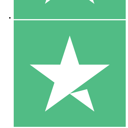
5 Nedladdningar
15
US$
00
10 Nedladdningar
20
US$
00