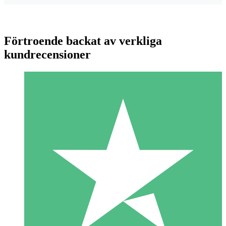
Förtroende backat av verkliga
kundrecensioner
Individuella Kreditpaket
Betala per användning med nedladdningskrediter. Inget
månatligt åtagande krävs.
1 Nedladdningar
10
US$
00