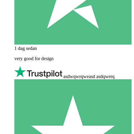
1 dag sedan
very good for design
asdwqwrqweasd asdqwerq