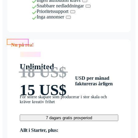
Ingen attribution krävs
Snabbare nedladdningar
Prioritetssupport
Inga annonser
Nu på rea!
Nu på rea!
Unlimited
18 US$
USD per månad
faktureras årligen
15 US$
För större skapare som producerar i stor skala och
kräver kreativ frihet
7 dagars gratis provperiod
Allt i Starter, plus: