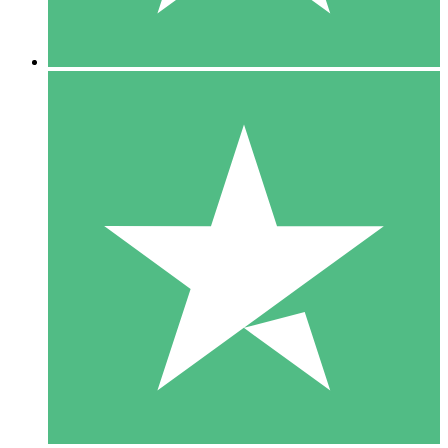
5 Nedladdningar
15
US$
00
10 Nedladdningar
20
US$
00