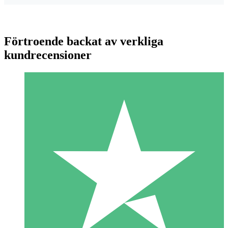
Förtroende backat av verkliga
kundrecensioner
Individuella Kreditpaket
Betala per användning med nedladdningskrediter. Inget
månatligt åtagande krävs.
1 Nedladdningar
10
US$
00