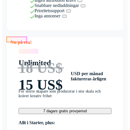
Ingen attribution krävs
Snabbare nedladdningar
Prioritetssupport
Inga annonser
Nu på rea!
Nu på rea!
Unlimited
18 US$
USD per månad
faktureras årligen
15 US$
För större skapare som producerar i stor skala och
kräver kreativ frihet
7 dagars gratis provperiod
Allt i Starter, plus: