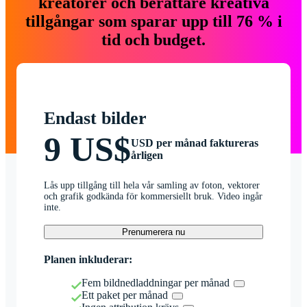
kreatörer och berättare kreativa
tillgångar som sparar upp till 76 % i
tid och budget.
Endast bilder
9 US$
USD per månad faktureras
årligen
Lås upp tillgång till hela vår samling av foton, vektorer
och grafik godkända för kommersiellt bruk. Video ingår
inte.
Prenumerera nu
Planen inkluderar:
Fem bildnedladdningar per månad
Ett paket per månad