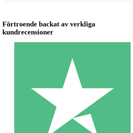
Förtroende backat av verkliga
kundrecensioner
Individuella Kreditpaket
Betala per användning med nedladdningskrediter. Inget
månatligt åtagande krävs.
1 Nedladdningar
10
US$
00