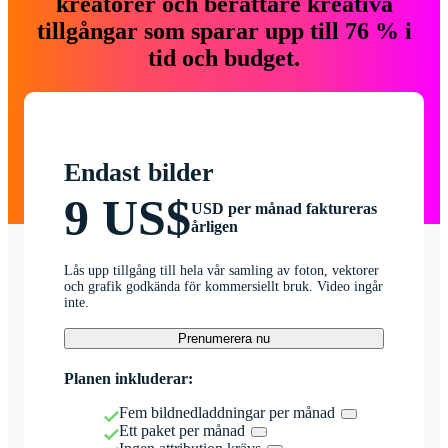
kreatörer och berättare kreativa
tillgångar som sparar upp till 76 % i
tid och budget.
Endast bilder
9 US$
USD per månad faktureras
årligen
Lås upp tillgång till hela vår samling av foton, vektorer
och grafik godkända för kommersiellt bruk. Video ingår
inte.
Prenumerera nu
Planen inkluderar:
Fem bildnedladdningar per månad
Ett paket per månad