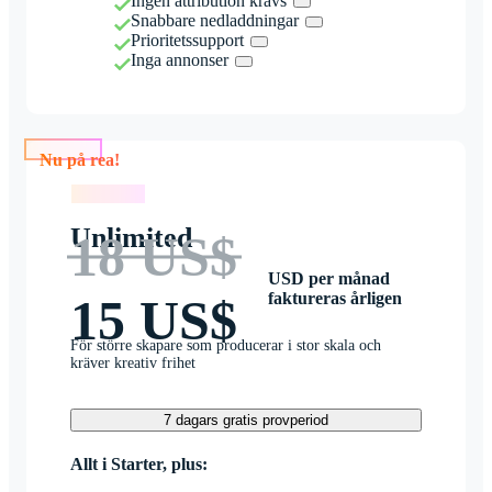
Ingen attribution krävs
Snabbare nedladdningar
Prioritetssupport
Inga annonser
Nu på rea!
Nu på rea!
Unlimited
18 US$
USD per månad
faktureras årligen
15 US$
För större skapare som producerar i stor skala och
kräver kreativ frihet
7 dagars gratis provperiod
Allt i Starter, plus: