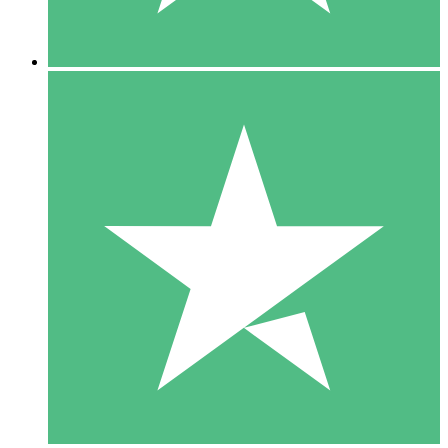
5 Nedladdningar
15
US$
00
10 Nedladdningar
20
US$
00