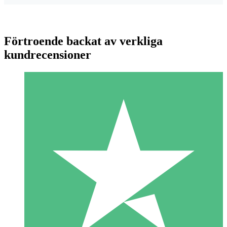
Förtroende backat av verkliga
kundrecensioner
Individuella Kreditpaket
Betala per användning med nedladdningskrediter. Inget
månatligt åtagande krävs.
1 Nedladdningar
10
US$
00