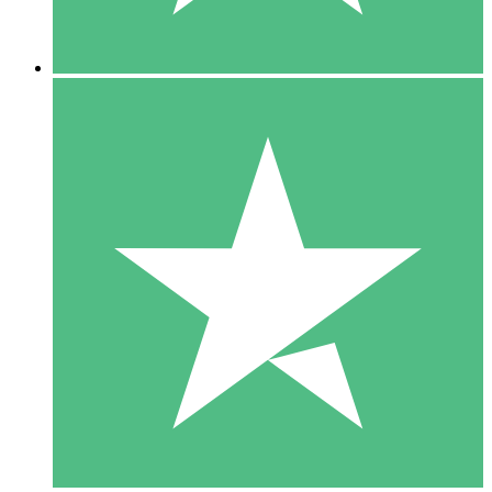
5 Nedladdningar
15
US$
00
10 Nedladdningar
20
US$
00