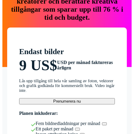
kreatörer och berättare kreativa
tillgångar som sparar upp till 76 % i
tid och budget.
Endast bilder
9 US$
USD per månad faktureras
årligen
Lås upp tillgång till hela vår samling av foton, vektorer
och grafik godkända för kommersiellt bruk. Video ingår
inte.
Prenumerera nu
Planen inkluderar:
Fem bildnedladdningar per månad
Ett paket per månad