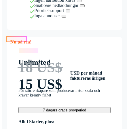
Ingen attribution krävs
Snabbare nedladdningar
Prioritetssupport
Inga annonser
Nu på rea!
Nu på rea!
Unlimited
18 US$
USD per månad
faktureras årligen
15 US$
För större skapare som producerar i stor skala och
kräver kreativ frihet
7 dagars gratis provperiod
Allt i Starter, plus: