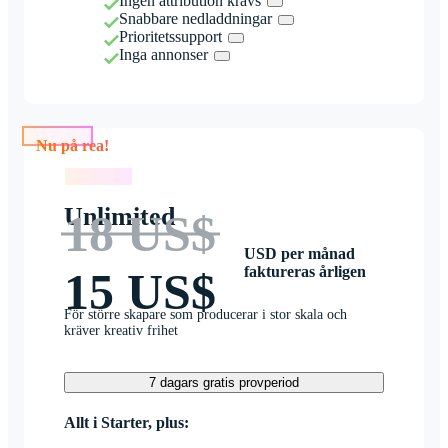
Ingen attribution krävs
Snabbare nedladdningar
Prioritetssupport
Inga annonser
Nu på rea!
Nu på rea!
Unlimited
18 US$
USD per månad
faktureras årligen
15 US$
För större skapare som producerar i stor skala och
kräver kreativ frihet
7 dagars gratis provperiod
Allt i Starter, plus: