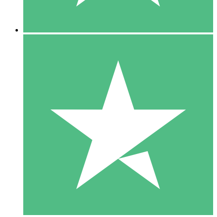
5 Nedladdningar
15
US$
00
10 Nedladdningar
20
US$
00