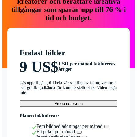
kreatörer och berättare kreativa
tillgångar som sparar upp till 76 % i
tid och budget.
Endast bilder
9 US$
USD per månad faktureras
årligen
Lås upp tillgång till hela vår samling av foton, vektorer
och grafik godkända för kommersiellt bruk. Video ingår
inte.
Prenumerera nu
Planen inkluderar:
Fem bildnedladdningar per månad
Ett paket per månad