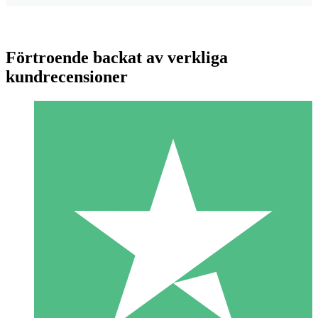
Förtroende backat av verkliga
kundrecensioner
Individuella Kreditpaket
Betala per användning med nedladdningskrediter. Inget
månatligt åtagande krävs.
1 Nedladdningar
10
US$
00