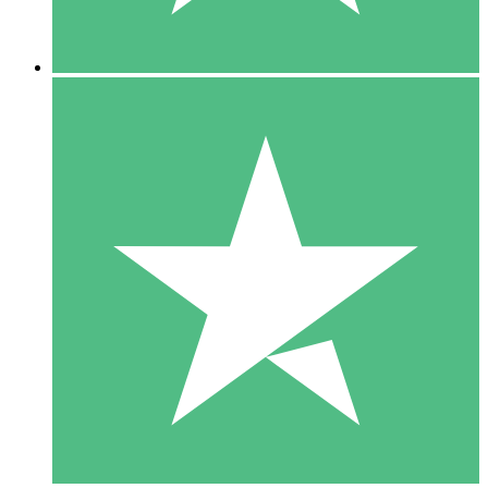
5 Nedladdningar
15
US$
00
10 Nedladdningar
20
US$
00