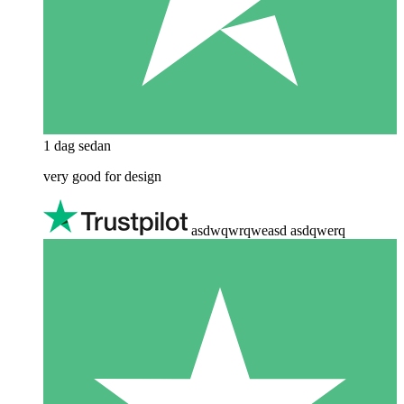
1 dag sedan
very good for design
asdwqwrqweasd asdqwerq