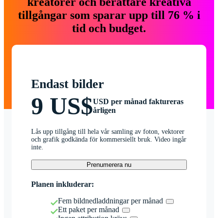
kreatörer och berättare kreativa
tillgångar som sparar upp till 76 % i
tid och budget.
Endast bilder
9 US$
USD per månad faktureras
årligen
Lås upp tillgång till hela vår samling av foton, vektorer
och grafik godkända för kommersiellt bruk. Video ingår
inte.
Prenumerera nu
Planen inkluderar:
Fem bildnedladdningar per månad
Ett paket per månad