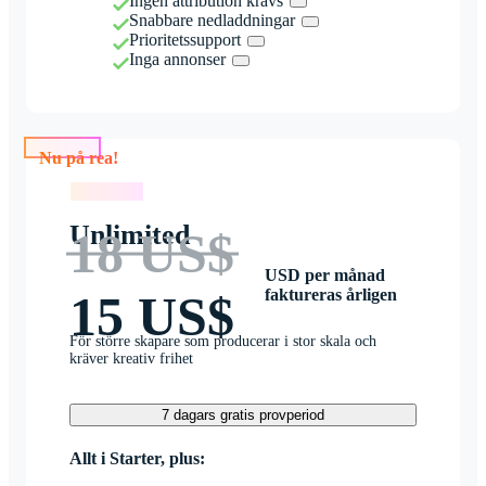
Ingen attribution krävs
Snabbare nedladdningar
Prioritetssupport
Inga annonser
Nu på rea!
Nu på rea!
Unlimited
18 US$
USD per månad
faktureras årligen
15 US$
För större skapare som producerar i stor skala och
kräver kreativ frihet
7 dagars gratis provperiod
Allt i Starter, plus: