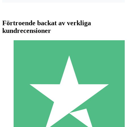
Förtroende backat av verkliga
kundrecensioner
Individuella Kreditpaket
Betala per användning med nedladdningskrediter. Inget
månatligt åtagande krävs.
1 Nedladdningar
10
US$
00