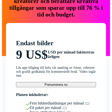
kreatörer och berättare kreativa
tillgångar som sparar upp till 76 % i
tid och budget.
Endast bilder
9 US$
USD per månad faktureras
årligen
Lås upp tillgång till hela vår samling av foton, vektorer
och grafik godkända för kommersiellt bruk. Video ingår
inte.
Prenumerera nu
Planen inkluderar:
Fem bildnedladdningar per månad
Ett paket per månad