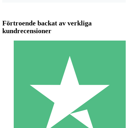
Förtroende backat av verkliga
kundrecensioner
Individuella Kreditpaket
Betala per användning med nedladdningskrediter. Inget
månatligt åtagande krävs.
1 Nedladdningar
10
US$
00