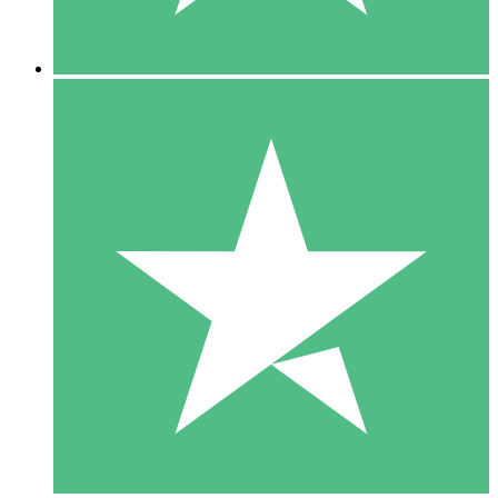
5 Nedladdningar
15
US$
00
10 Nedladdningar
20
US$
00