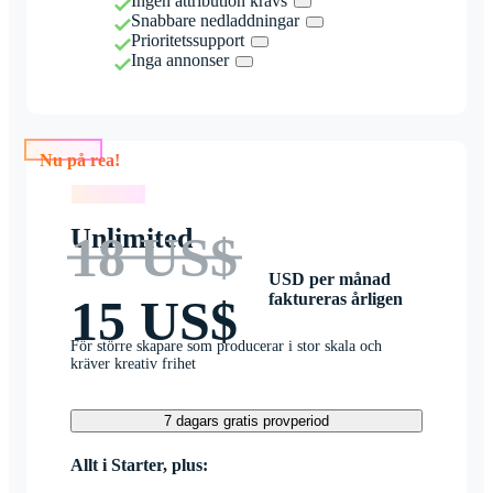
Ingen attribution krävs
Snabbare nedladdningar
Prioritetssupport
Inga annonser
Nu på rea!
Nu på rea!
Unlimited
18 US$
USD per månad
faktureras årligen
15 US$
För större skapare som producerar i stor skala och
kräver kreativ frihet
7 dagars gratis provperiod
Allt i Starter, plus: