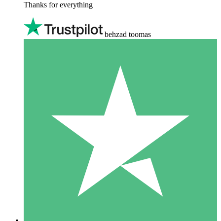
Thanks for everything
behzad toomas