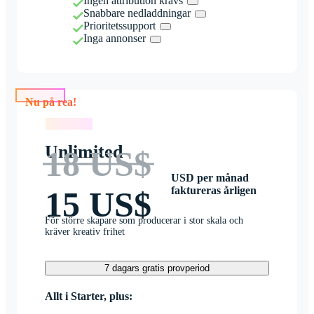
Ingen attribution krävs
Snabbare nedladdningar
Prioritetssupport
Inga annonser
Nu på rea!
Nu på rea!
Unlimited
18 US$
USD per månad
faktureras årligen
15 US$
För större skapare som producerar i stor skala och
kräver kreativ frihet
7 dagars gratis provperiod
Allt i Starter, plus: