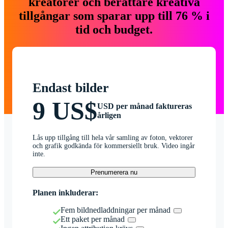
kreatörer och berättare kreativa
tillgångar som sparar upp till 76 % i
tid och budget.
Endast bilder
9 US$
USD per månad faktureras
årligen
Lås upp tillgång till hela vår samling av foton, vektorer
och grafik godkända för kommersiellt bruk. Video ingår
inte.
Prenumerera nu
Planen inkluderar:
Fem bildnedladdningar per månad
Ett paket per månad