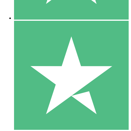
5 Nedladdningar
15
US$
00
10 Nedladdningar
20
US$
00