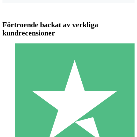
Förtroende backat av verkliga
kundrecensioner
Individuella Kreditpaket
Betala per användning med nedladdningskrediter. Inget
månatligt åtagande krävs.
1 Nedladdningar
10
US$
00