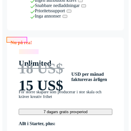
Ingen attribution krävs
Snabbare nedladdningar
Prioritetssupport
Inga annonser
Nu på rea!
Nu på rea!
Unlimited
18 US$
USD per månad
faktureras årligen
15 US$
För större skapare som producerar i stor skala och
kräver kreativ frihet
7 dagars gratis provperiod
Allt i Starter, plus: