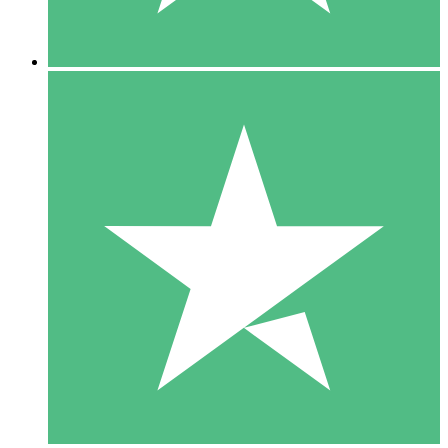
5 Nedladdningar
15
US$
00
10 Nedladdningar
20
US$
00