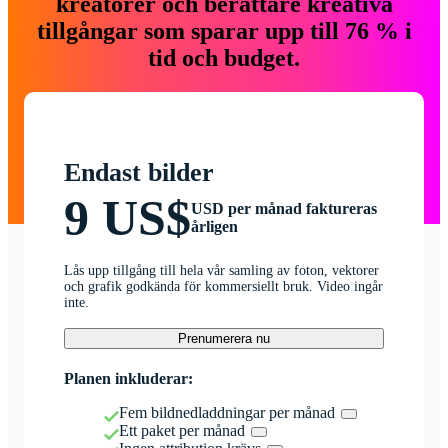
kreatörer och berättare kreativa
tillgångar som sparar upp till 76 % i
tid och budget.
Endast bilder
9 US$
USD per månad faktureras
årligen
Lås upp tillgång till hela vår samling av foton, vektorer
och grafik godkända för kommersiellt bruk. Video ingår
inte.
Prenumerera nu
Planen inkluderar:
Fem bildnedladdningar per månad
Ett paket per månad