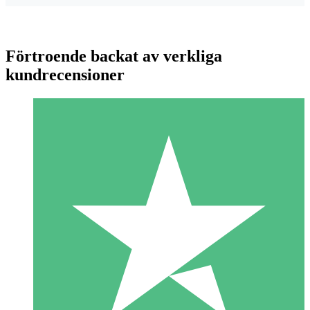
Förtroende backat av verkliga
kundrecensioner
Individuella Kreditpaket
Betala per användning med nedladdningskrediter. Inget
månatligt åtagande krävs.
1 Nedladdningar
10
US$
00