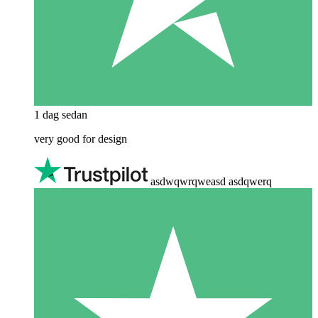
1 dag sedan
very good for design
asdwqwrqweasd asdqwerq