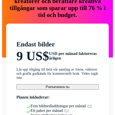
kreatörer och berättare kreativa
tillgångar som sparar upp till 76 % i
tid och budget.
Endast bilder
9 US$
USD per månad faktureras
årligen
Lås upp tillgång till hela vår samling av foton, vektorer
och grafik godkända för kommersiellt bruk. Video ingår
inte.
Prenumerera nu
Planen inkluderar:
Fem bildnedladdningar per månad
Ett paket per månad