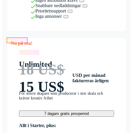
Ingen attribution krävs
Snabbare nedladdningar
Prioritetssupport
Inga annonser
Nu på rea!
Nu på rea!
Unlimited
18 US$
USD per månad
faktureras årligen
15 US$
För större skapare som producerar i stor skala och
kräver kreativ frihet
7 dagars gratis provperiod
Allt i Starter, plus: