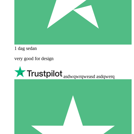
1 dag sedan
very good for design
asdwqwrqweasd asdqwerq