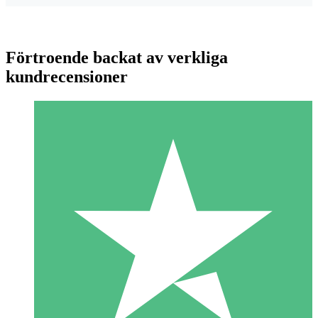
Förtroende backat av verkliga
kundrecensioner
Individuella Kreditpaket
Betala per användning med nedladdningskrediter. Inget
månatligt åtagande krävs.
1 Nedladdningar
10
US$
00