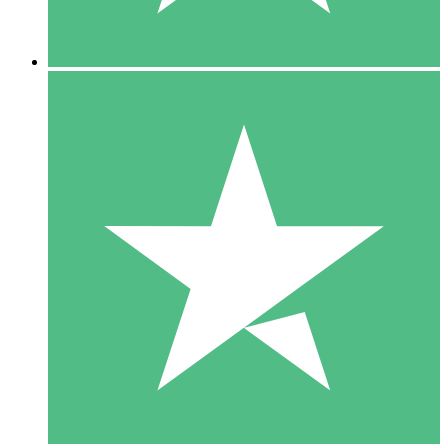
5 Nedladdningar
15
US$
00
10 Nedladdningar
20
US$
00