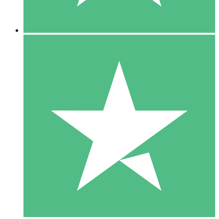
5 Nedladdningar
15
US$
00
10 Nedladdningar
20
US$
00