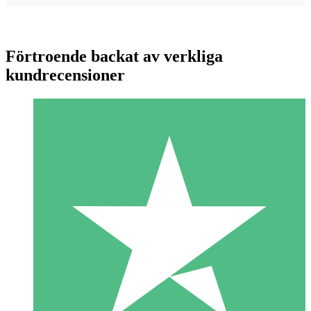
Förtroende backat av verkliga
kundrecensioner
Individuella Kreditpaket
Betala per användning med nedladdningskrediter. Inget
månatligt åtagande krävs.
1 Nedladdningar
10
US$
00