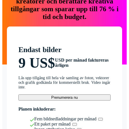
kreatörer och berättare kreativa
tillgångar som sparar upp till 76 % i
tid och budget.
Endast bilder
9 US$
USD per månad faktureras
årligen
Lås upp tillgång till hela vår samling av foton, vektorer
och grafik godkända för kommersiellt bruk. Video ingår
inte.
Prenumerera nu
Planen inkluderar:
Fem bildnedladdningar per månad
Ett paket per månad