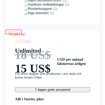
Ingen attribution krävs
Snabbare nedladdningar
Prioritetssupport
Inga annonser
Nu på rea!
Nu på rea!
Unlimited
18 US$
USD per månad
faktureras årligen
15 US$
För större skapare som producerar i stor skala och
kräver kreativ frihet
7 dagars gratis provperiod
Allt i Starter, plus: